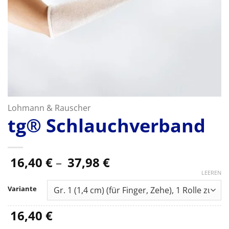
Lohmann & Rauscher
tg® Schlauchverband
Preisspanne:
16,40
€
–
37,98
€
16,40 €
LEEREN
bis
Variante
37,98 €
16,40
€