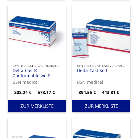
SYNTHETISCHE CASTVERBÄNDE
SYNTHETISCHE CASTVERBÄNDE
Delta-Cast®
Delta-Cast Soft
Conformable weiß
BSN medical
BSN medical
Preisspanne:
Preisspa
202,24
€
–
578,17
€
394,55
€
–
443,81
€
202,24 €
394,55 €
bis
bis
578,17 €
443,81 €
ZUR MERKLISTE
ZUR MERKLISTE