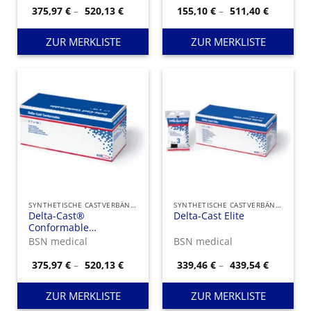
Preisspanne:
Preisspa
375,97
€
–
520,13
€
155,10
€
–
511,40
€
375,97 €
155,10 €
bis
bis
520,13 €
511,40 €
ZUR MERKLISTE
ZUR MERKLISTE
SYNTHETISCHE CASTVERBÄNDE
SYNTHETISCHE CASTVERBÄNDE
Delta-Cast®
Delta-Cast Elite
Conformable
Mischpackung
BSN medical
BSN medical
Preisspanne:
Preisspa
375,97
€
–
520,13
€
339,46
€
–
439,54
€
375,97 €
339,46 €
bis
bis
520,13 €
439,54 €
ZUR MERKLISTE
ZUR MERKLISTE