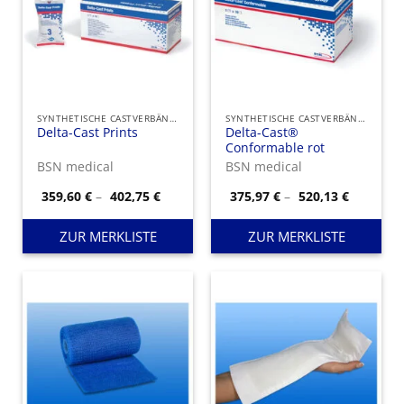
SYNTHETISCHE CASTVERBÄNDE
SYNTHETISCHE CASTVERBÄNDE
Delta-Cast Prints
Delta-Cast®
Conformable rot
BSN medical
BSN medical
Preisspanne:
Preisspa
359,60
€
–
402,75
€
375,97
€
–
520,13
€
359,60 €
375,97 €
bis
bis
402,75 €
520,13 €
ZUR MERKLISTE
ZUR MERKLISTE