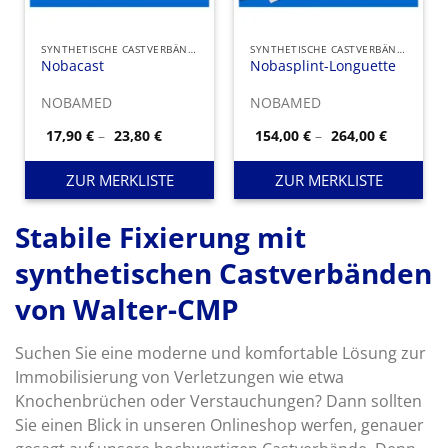
SYNTHETISCHE CASTVERBÄNDE
SYNTHETISCHE CASTVERBÄNDE
Nobacast
Nobasplint-Longuette
NOBAMED
NOBAMED
Preisspanne:
Preisspa
17,90
€
–
23,80
€
154,00
€
–
264,00
€
17,90 €
154,00 €
bis
bis
23,80 €
264,00 €
ZUR MERKLISTE
ZUR MERKLISTE
Stabile Fixierung mit
synthetischen Castverbänden
von Walter-CMP
Suchen Sie eine moderne und komfortable Lösung zur
Immobilisierung von Verletzungen wie etwa
Knochenbrüchen oder Verstauchungen? Dann sollten
Sie einen Blick in unseren Onlineshop werfen, genauer