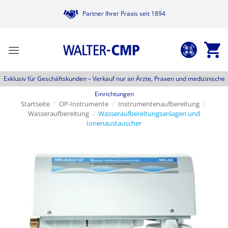
Zum
Partner Ihrer Praxis seit 1894
Inhalt
springen
Exklusiv für Geschäftskunden –
Verkauf nur an Ärzte, Praxen und medizinische
Einrichtungen
Startseite
/
OP-Instrumente
/
Instrumentenaufbereitung
/
Wasseraufbereitung
/
Wasseraufbereitungsanlagen und
Ionenaustauscher