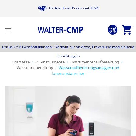
Zum
Partner Ihrer Praxis seit 1894
Inhalt
springen
Exklusiv für Geschäftskunden –
Verkauf nur an Ärzte, Praxen und medizinische
Einrichtungen
Startseite
/
OP-Instrumente
/
Instrumentenaufbereitung
/
Wasseraufbereitung
/
Wasseraufbereitungsanlagen und
Ionenaustauscher