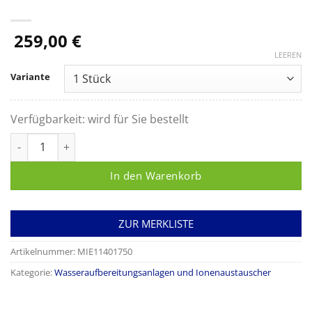
259,00
€
LEEREN
Variante
Verfügbarkeit:
wird für Sie bestellt
Ersatzkartusche für das Wasseraufbereitungssystem APST 000,
In den Warenkorb
ZUR MERKLISTE
Artikelnummer:
MIE11401750
Kategorie:
Wasseraufbereitungsanlagen und Ionenaustauscher