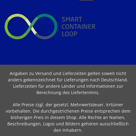
Angaben zu Versand und Lieferzeiten gelten soweit nicht
anders gekennzeichnet für Lieferungen nach Deutschland.
Lieferzeiten für andere Länder und Informationen zur
Berechnung des Liefertermins
.
Alle Preise zzgl. der gesetzl. Mehrwertsteuer. Irrtümer
vorbehalten. Die durchgestrichenen Preise entsprechen dem
bisherigen Preis in diesem Shop. Alle Rechte an Namen,
Beschreibungen, Logos und Bildern gehören ausschließlich
den Inhabern.