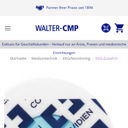
Zum
Partner Ihrer Praxis seit 1894
Inhalt
springen
Exklusiv für Geschäftskunden –
Verkauf nur an Ärzte, Praxen und medizinische
Einrichtungen
Startseite
/
Medizintechnik
/
EKG/Monitoring
/
EKG-Zubehör