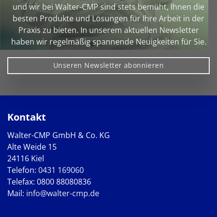
und wir bei Walter‑CMP sind stets bemüht, Ihnen die
besten Produkte und Lösungen für Ihre Arbeit in der
Praxis zu bieten. In unserem aktuellen Newsletter
haben wir regelmäßig spannende Neuigkeiten für Sie.
Unseren Newsletter abonnieren
Kontakt
Walter-CMP GmbH & Co. KG
Alte Weide 15
24116 Kiel
Telefon:
0431 169060
Telefax: 0800 88080836
Mail:
info@walter-cmp.de