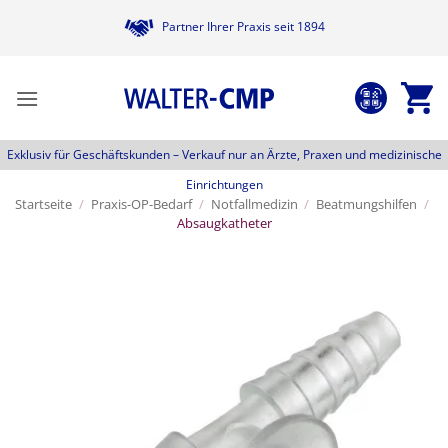
Zum
Partner Ihrer Praxis seit 1894
Inhalt
springen
Exklusiv für Geschäftskunden –
Verkauf nur an Ärzte, Praxen und medizinische
Einrichtungen
Startseite
/
Praxis-OP-Bedarf
/
Notfallmedizin
/
Beatmungshilfen
/
Absaugkatheter