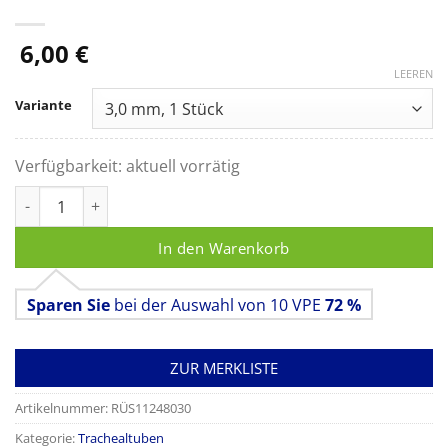
6,00
€
LEEREN
Variante
Verfügbarkeit:
aktuell vorrätig
RÜSCH® Super SafetyClear Trachealtubus Menge
In den Warenkorb
Sparen Sie
bei der Auswahl von 10 VPE
72 %
ZUR MERKLISTE
Artikelnummer:
RÜS11248030
Kategorie:
Trachealtuben