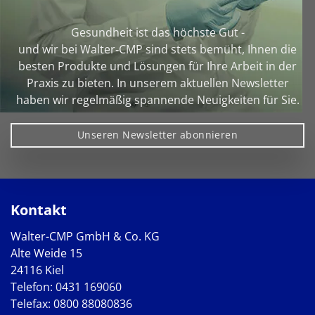
Gesundheit ist das höchste Gut -
und wir bei Walter‑CMP sind stets bemüht, Ihnen die
besten Produkte und Lösungen für Ihre Arbeit in der
Praxis zu bieten. In unserem aktuellen Newsletter
haben wir regelmäßig spannende Neuigkeiten für Sie.
Unseren Newsletter abonnieren
Kontakt
Walter-CMP GmbH & Co. KG
Alte Weide 15
24116 Kiel
Telefon:
0431 169060
Telefax: 0800 88080836