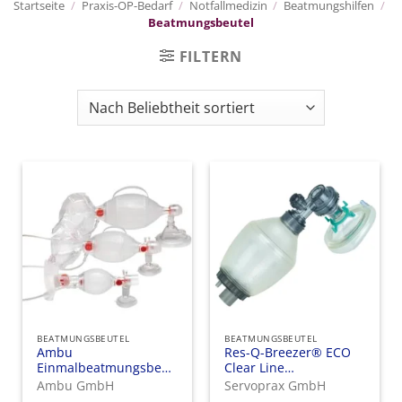
Startseite
/
Praxis-OP-Bedarf
/
Notfallmedizin
/
Beatmungshilfen
/
Beatmungsbeutel
FILTERN
BEATMUNGSBEUTEL
BEATMUNGSBEUTEL
Ambu
Res-Q-Breezer® ECO
Einmalbeatmungsbeutel
Clear Line
Spur II
Beatmungsbeutel
Ambu GmbH
Servoprax GmbH