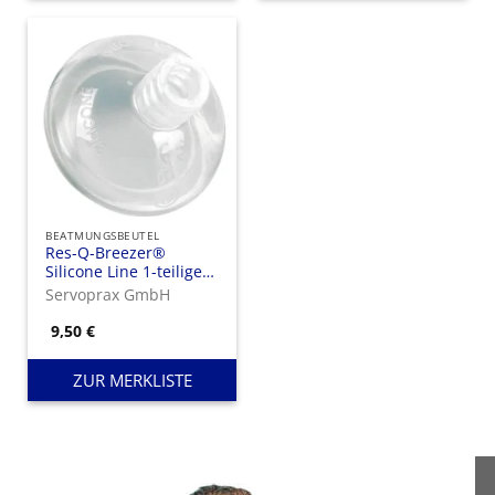
BEATMUNGSBEUTEL
Res-Q-Breezer®
Silicone Line 1-teilige
Silikonmaske mit
Servoprax GmbH
Lippenwulst
9,50
€
ZUR MERKLISTE