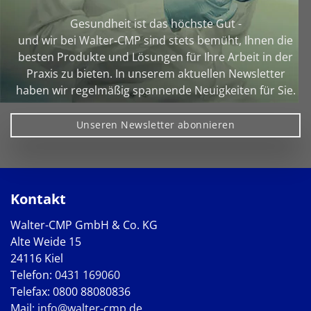
Gesundheit ist das höchste Gut -
und wir bei Walter‑CMP sind stets bemüht, Ihnen die
besten Produkte und Lösungen für Ihre Arbeit in der
Praxis zu bieten. In unserem aktuellen Newsletter
haben wir regelmäßig spannende Neuigkeiten für Sie.
Unseren Newsletter abonnieren
Kontakt
Walter-CMP GmbH & Co. KG
Alte Weide 15
24116 Kiel
Telefon:
0431 169060
Telefax: 0800 88080836
Mail:
info@walter-cmp.de