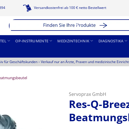
1894
Versandkostenfrei ab 100 € netto Bestellwert
TEL
OP-INSTRUMENTE
MEDIZINTECHNIK
DIAGNOSTIKA
siv für Geschäftskunden –
Verkauf nur an Ärzte, Praxen und medizinische Einrich
eatmungsbeutel
Servoprax GmbH
Res-Q-Breez
Beatmungs