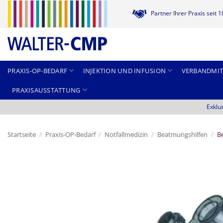
Zum
Partner Ihrer Praxis seit 
Inhalt
springen
PRAXIS-OP-BEDARF
INJEKTION UND INFUSION
VERBANDMIT
PRAXISAUSSTATTUNG
Exklu
Startseite
/
Praxis-OP-Bedarf
/
Notfallmedizin
/
Beatmungshilfen
/
B