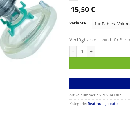
15,50
€
Variante
Verfügbarkeit:
wird für Sie b
Res-Q-Breezer® ECO Clear Li
Artikelnummer:
SVPE5 04030-S
Kategorie:
Beatmungsbeutel