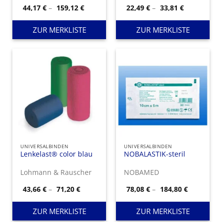
Preisspanne:
Preisspann
44,17
€
–
159,12
€
22,49
€
–
33,81
€
44,17 €
22,49 €
bis
bis
159,12 €
33,81 €
ZUR MERKLISTE
ZUR MERKLISTE
UNIVERSALBINDEN
UNIVERSALBINDEN
Lenkelast® color blau
NOBALASTIK-steril
Lohmann & Rauscher
NOBAMED
Preisspanne:
Preisspan
43,66
€
–
71,20
€
78,08
€
–
184,80
€
43,66 €
78,08 €
bis
bis
71,20 €
184,80 €
ZUR MERKLISTE
ZUR MERKLISTE