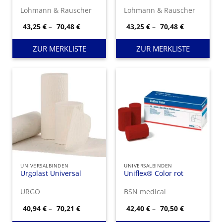
Lohmann & Rauscher
Lohmann & Rauscher
Preisspanne:
Preisspann
43,25
€
–
70,48
€
43,25
€
–
70,48
€
43,25 €
43,25 €
bis
bis
70,48 €
70,48 €
ZUR MERKLISTE
ZUR MERKLISTE
UNIVERSALBINDEN
UNIVERSALBINDEN
Urgolast Universal
Uniflex® Color rot
URGO
BSN medical
Preisspanne:
Preisspann
40,94
€
–
70,21
€
42,40
€
–
70,50
€
40,94 €
42,40 €
bis
bis