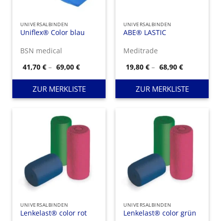
UNIVERSALBINDEN
UNIVERSALBINDEN
Uniflex® Color blau
ABE® LASTIC
BSN medical
Meditrade
Preisspanne:
Preisspann
41,70
€
–
69,00
€
19,80
€
–
68,90
€
41,70 €
19,80 €
bis
bis
69,00 €
68,90 €
ZUR MERKLISTE
ZUR MERKLISTE
UNIVERSALBINDEN
UNIVERSALBINDEN
Lenkelast® color rot
Lenkelast® color grün