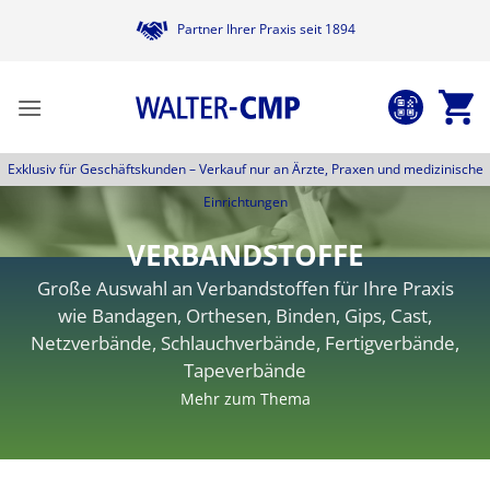
Zum
Partner Ihrer Praxis seit 1894
Inhalt
springen
Exklusiv für Geschäftskunden –
Verkauf nur an Ärzte, Praxen und medizinische
Einrichtungen
VERBANDSTOFFE
Große Auswahl an Verbandstoffen für Ihre Praxis
wie Bandagen, Orthesen, Binden, Gips, Cast,
Netzverbände, Schlauchverbände, Fertigverbände,
Tapeverbände
Mehr zum Thema