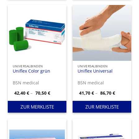
UNIVERSALBINDEN
UNIVERSALBINDEN
Uniflex Color grün
Uniflex Universal
BSN medical
BSN medical
Preisspanne:
Preisspann
42,40
€
–
70,50
€
41,70
€
–
86,70
€
42,40 €
41,70 €
bis
bis
70,50 €
86,70 €
ZUR MERKLISTE
ZUR MERKLISTE