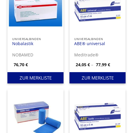
UNIVERSALBINDEN
UNIVERSALBINDEN
Nobalastik
ABE® universal
NOBAMED
Meditrade®
Preisspann
76,70
€
24,05
€
–
77,99
€
24,05 €
bis
77,99 €
ZUR MERKLISTE
ZUR MERKLISTE