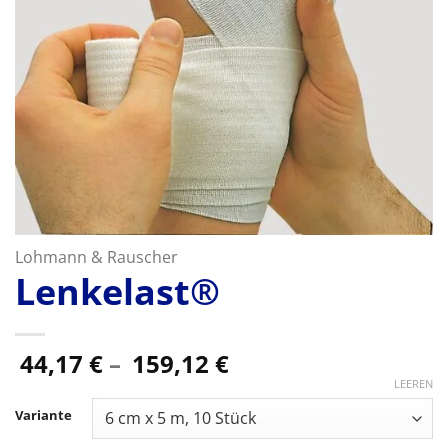
Lohmann & Rauscher
Lenkelast®
Preisspanne:
44,17
€
–
159,12
€
44,17 €
LEEREN
bis
Variante
159,12 €