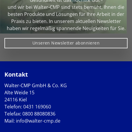
Gesundheit ist das höchste Gut -
und wir bei Walter‑CMP sind stets bemüht, Ihnen die
besten Produkte und Lösungen für Ihre Arbeit in der
Praxis zu bieten. In unserem aktuellen Newsletter
haben wir regelmäßig spannende Neuigkeiten für Sie.
Unseren Newsletter abonnieren
Kontakt
Walter-CMP GmbH & Co. KG
Alte Weide 15
24116 Kiel
Telefon:
0431 169060
Telefax: 0800 88080836
Mail:
info@walter-cmp.de