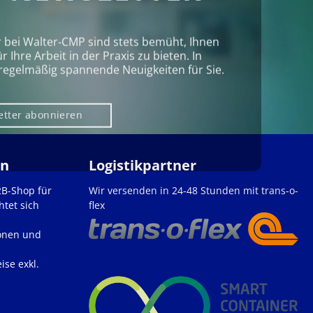
r bei Walter‑CMP sind stets bemüht, Ihnen
Ihre Arbeit in der Praxis zu bieten. In
regelmäßig spannende Neuigkeiten für Sie.
etter abonnieren
en
Logistikpartner
2B-Shop für
Wir versenden in 24-48 Stunden mit trans-o-
htet sich
flex
onen und
ise exkl.