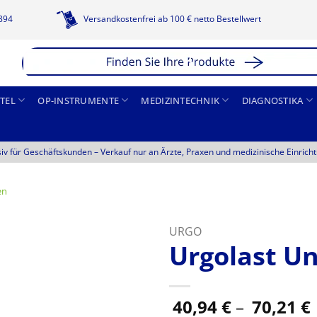
1894
Versandkostenfrei ab 100 € netto Bestellwert
TEL
OP-INSTRUMENTE
MEDIZINTECHNIK
DIAGNOSTIKA
siv für Geschäftskunden –
Verkauf nur an Ärzte, Praxen und medizinische Einrich
en
URGO
Urgolast Un
40,94
€
–
70,21
€