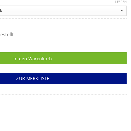
40,94 €
LEEREN
bis
70,21 €
estellt
In den Warenkorb
ZUR MERKLISTE