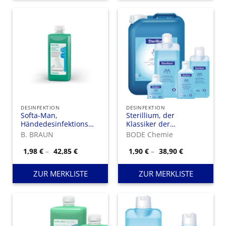
DESINFEKTION
DESINFEKTION
Softa-Man,
Sterillium, der
Händedesinfektionsmittel
Klassiker der
für trockene bis
alkoholischen
B. BRAUN
BODE Chemie
normale Haut
Händedesinfektion mit
sehr guter
Preisspanne:
Preisspanne
1,98
€
–
42,85
€
1,90
€
–
38,90
€
1,98 €
1,90 €
Hautverträglichkeit.
bis
bis
42,85 €
38,90 €
ZUR MERKLISTE
ZUR MERKLISTE