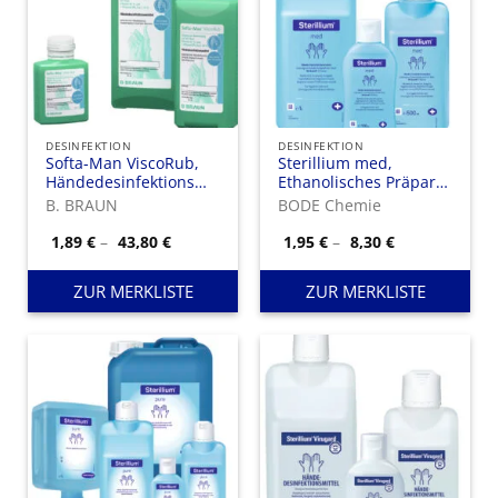
DESINFEKTION
DESINFEKTION
Softa-Man ViscoRub,
Sterillium med,
Händedesinfektionsmittel
Ethanolisches Präparat
mit gelartiger
ohne Farb- und
B. BRAUN
BODE Chemie
Konsistenz
Parfümstoffe mit
bewährtem
Preisspanne:
Preisspanne:
1,89
€
–
43,80
€
1,95
€
–
8,30
€
1,89 €
1,95 €
Sterillium®
bis
bis
Hautpflegekomplex.
43,80 €
8,30 €
ZUR MERKLISTE
ZUR MERKLISTE