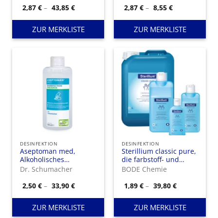
hygienischen und
Preisspanne:
Preisspanne:
2,87
€
–
43,85
€
2,87
€
–
8,55
€
2,87 €
2,87 €
chirurgischen
bis
bis
Händedesinfektion
43,85 €
8,55 €
ZUR MERKLISTE
ZUR MERKLISTE
DESINFEKTION
DESINFEKTION
Aseptoman med,
Sterillium classic pure,
Alkoholisches
die farbstoff- und
Händedesinfektionsmittel
parfümfreie Variante
Dr. Schumacher
BODE Chemie
von Sterillium
Preisspanne:
Preisspanne
2,50
€
–
33,90
€
1,89
€
–
39,80
€
2,50 €
1,89 €
bis
bis
33,90 €
39,80 €
ZUR MERKLISTE
ZUR MERKLISTE