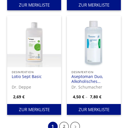
Pflegekomplex.
9,95 €
5,50 €
ZUR MERKLISTE
ZUR MERKLISTE
DESINFEKTION
DESINFEKTION
Lotio Sept Basic
Aseptoman Duo,
Alkoholisches
Händedesinfektionsmittel
Dr. Deppe
Dr. Schumacher
zum Einreiben in die
Haut.
Preisspanne:
2,69
€
4,50
€
–
7,80
€
4,50 €
bis
7,80 €
ZUR MERKLISTE
ZUR MERKLISTE
1
2