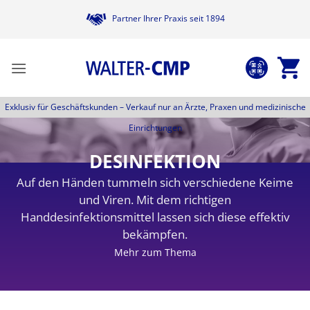
Zum
Partner Ihrer Praxis seit 1894
Inhalt
springen
Exklusiv für Geschäftskunden –
Verkauf nur an Ärzte, Praxen und medizinische
Einrichtungen
DESINFEKTION
Auf den Händen tummeln sich verschiedene Keime
und Viren. Mit dem richtigen
Handdesinfektionsmittel lassen sich diese effektiv
bekämpfen.
Mehr zum Thema