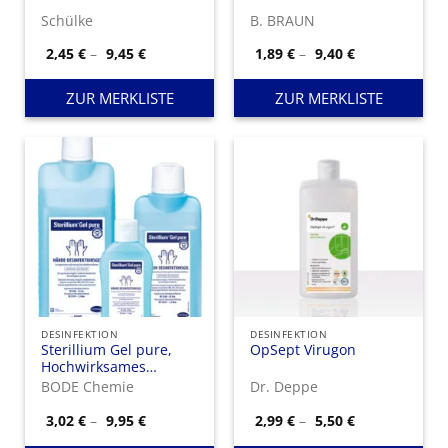
Schülke
B. BRAUN
Preisspanne:
Preisspanne:
2,45
€
–
9,45
€
1,89
€
–
9,40
€
2,45 €
1,89 €
bis
bis
9,45 €
9,40 €
ZUR MERKLISTE
ZUR MERKLISTE
DESINFEKTION
DESINFEKTION
Sterillium Gel pure,
OpSept Virugon
Hochwirksames
Hände-
BODE Chemie
Dr. Deppe
Desinfektionsgel mit
bewährtem
Preisspanne:
Preisspanne:
3,02
€
–
9,95
€
2,99
€
–
5,50
€
3,02 €
2,99 €
feuchtigkeitsspendenden
bis
bis