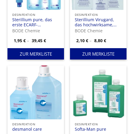
DESINFEKTION
DESINFEKTION
Sterillium pure, das
Sterillium Virugard,
erste ECARF-
das hochwirksame,
zertifizierte Hände-
viruzide Hände-
BODE Chemie
BODE Chemie
Desinfektionsmittel.
Desinfektionsmittel für
alle Risikobereiche –
Preisspanne:
Preisspanne:
1,95
€
–
39,45
€
2,10
€
–
8,80
€
1,95 €
2,10 €
RKI (A/B)-gelistet.
bis
bis
39,45 €
8,80 €
ZUR MERKLISTE
ZUR MERKLISTE
DESINFEKTION
DESINFEKTION
desmanol care
Softa-Man pure