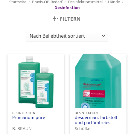
Startseite
/
Praxis-OP-Bedarf
/
Desinfektionsmittel
/
Hände
/
Desinfektion
FILTERN
DESINFEKTION
DESINFEKTION
Promanum pure
desderman, farbstoff-
und parfümfreies
alkoholisches
B. BRAUN
Schülke
Einreibepräparat zur