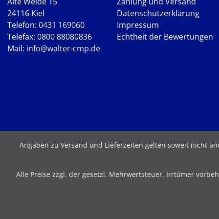
Alte Weide 15
Zahlung und Versand
24116 Kiel
Datenschutzerklärung
Telefon:
0431 169060
Impressum
Telefax: 0800 88080836
Echtheit der Bewertungen
Mail:
info@walter-cmp.de
Angaben zu Versand und Lieferzeiten gelten soweit nicht a
Alle Preise zzgl. der gesetzl. Mehrwertsteuer. Irrtümer vor