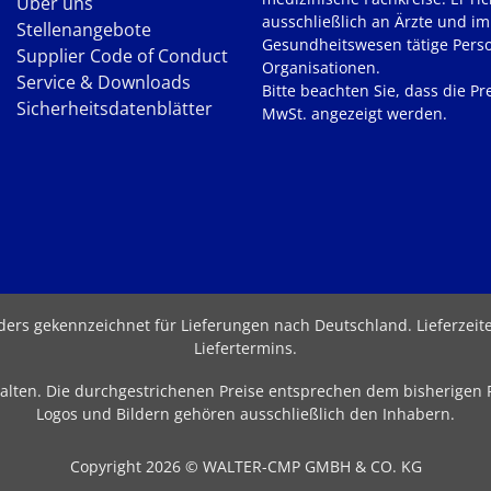
Über uns
ausschließlich an Ärzte und im
Stellenangebote
Gesundheitswesen tätige Pers
Supplier Code of Conduct
Organisationen.
Service & Downloads
Bitte beachten Sie, dass die Pre
Sicherheitsdatenblätter
MwSt. angezeigt werden.
nders gekennzeichnet für Lieferungen nach Deutschland.
Lieferzei
Liefertermins
.
behalten. Die durchgestrichenen Preise entsprechen dem bisherigen
Logos und Bildern gehören ausschließlich den Inhabern.
Copyright 2026 © WALTER-CMP GMBH & CO. KG