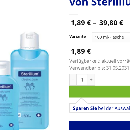
von Sterill
P
1,89
€
–
39,80
€
1,
bi
Variante
39
1,89
€
Verfügbarkeit:
aktuell vorrä
Verwendbar bis:
31.05.2031
Sterillium classic pure, die f
Sparen Sie
bei der Auswa