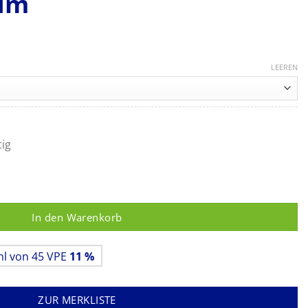
ium
reisspanne:
89 €
LEEREN
s
,80 €
tig
arbstoff- und parfümfreie Variante von Sterillium Menge
In den Warenkorb
hl von 45 VPE
11 %
ZUR MERKLISTE