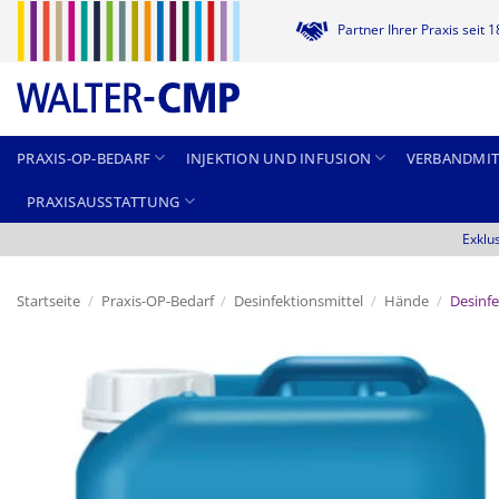
Zum
Partner Ihrer Praxis seit 
Inhalt
springen
PRAXIS-OP-BEDARF
INJEKTION UND INFUSION
VERBANDMIT
PRAXISAUSSTATTUNG
Exklu
Startseite
/
Praxis-OP-Bedarf
/
Desinfektionsmittel
/
Hände
/
Desinfe