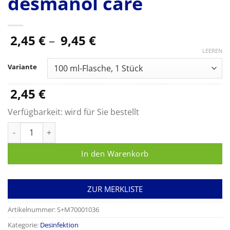
desmanol care
Preisspanne:
2,45
€
–
9,45
€
2,45 €
LEEREN
bis
Variante
9,45 €
2,45
€
Verfügbarkeit:
wird für Sie bestellt
desmanol care Menge
In den Warenkorb
ZUR MERKLISTE
Artikelnummer:
S+M70001036
Kategorie:
Desinfektion