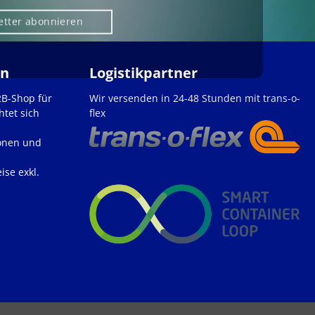
etter abonnieren
en
Logistikpartner
2B-Shop für
Wir versenden in 24-48 Stunden mit trans-o-
htet sich
flex
onen und
ise exkl.