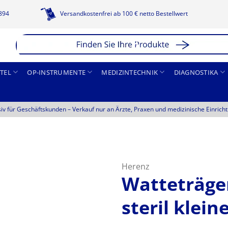
1894
Versandkostenfrei ab 100 € netto Bestellwert
TEL
OP-INSTRUMENTE
MEDIZINTECHNIK
DIAGNOSTIKA
siv für Geschäftskunden –
Verkauf nur an Ärzte, Praxen und medizinische Einrich
Herenz
Watteträger
steril klein