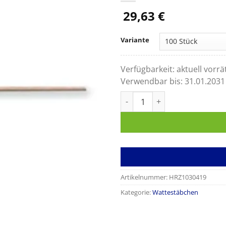
29,63
€
Variante
Verfügbarkeit:
aktuell vorrä
Verwendbar bis:
31.01.2031
Watteträger Holz 150 x 2,2 mm
Artikelnummer:
HRZ1030419
Kategorie:
Wattestäbchen