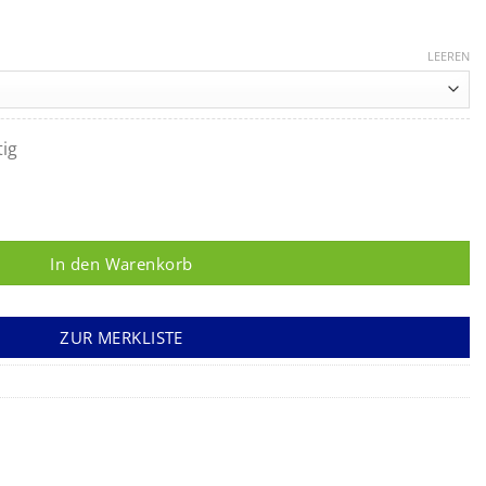
LEEREN
tig
 steril kleiner Kopf Menge
In den Warenkorb
ZUR MERKLISTE