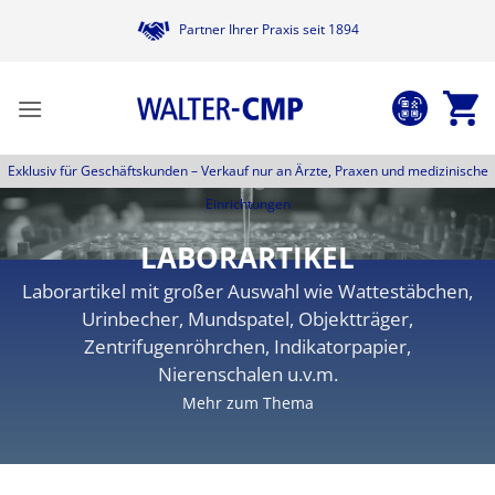
Zum
Partner Ihrer Praxis seit 1894
Inhalt
springen
Exklusiv für Geschäftskunden –
Verkauf nur an Ärzte, Praxen und medizinische
Einrichtungen
LABORARTIKEL
Laborartikel mit großer Auswahl wie Wattestäbchen,
Urinbecher, Mundspatel, Objektträger,
Zentrifugenröhrchen, Indikatorpapier,
Nierenschalen u.v.m.
Mehr zum Thema