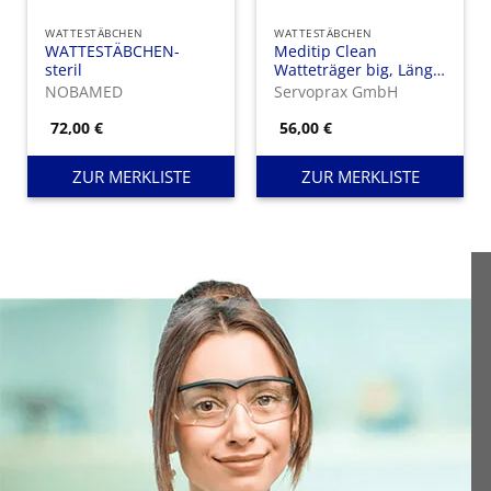
WATTESTÄBCHEN
WATTESTÄBCHEN
WATTESTÄBCHEN-
Meditip Clean
steril
Watteträger big, Länge
20 cm, Wattekopf Ø 10
NOBAMED
Servoprax GmbH
mm
72,00
€
56,00
€
ZUR MERKLISTE
ZUR MERKLISTE