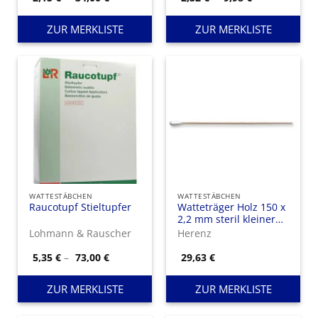
2,15 €
2,32 €
bis
bis
34,00 €
9,98 €
ZUR MERKLISTE
ZUR MERKLISTE
WATTESTÄBCHEN
WATTESTÄBCHEN
Raucotupf Stieltupfer
Watteträger Holz 150 x
2,2 mm steril kleiner
Kopf
Lohmann & Rauscher
Herenz
Preisspanne:
5,35
€
–
73,00
€
29,63
€
5,35 €
bis
73,00 €
ZUR MERKLISTE
ZUR MERKLISTE