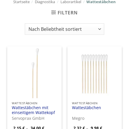
Startseite
/
Diagnostika
/
Laborartikel
/
Wattestäbchen
FILTERN
WATTESTÄBCHEN
WATTESTÄBCHEN
Wattestäbchen mit
Wattestäbchen
einseitigem Wattekopf
Servoprax GmbH
Megro
Preisspanne:
Preisspanne:
2,15
€
–
34,00
€
2,32
€
–
9,98
€