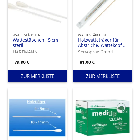
WATTESTÄBCHEN
WATTESTÄBCHEN
Wattestäbchen 15 cm
Holzwatteträger für
steril
Abstriche, Wattekopf Ø
4 mm Holzstab Ø 2,5
HARTMANN
Servoprax GmbH
mm, einzeln steril
verpackt
79,80
€
81,00
€
ZUR MERKLISTE
ZUR MERKLISTE