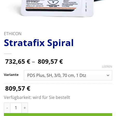
ETHICON
Stratafix Spiral
Preisspanne:
732,65
€
–
809,57
€
732,65 €
LEEREN
bis
Variante
809,57 €
809,57
€
Verfügbarkeit:
wird für Sie bestellt
Stratafix Spiral Menge