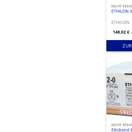
ETHILON II
ETHICON
148,02
€
ZUR
Ethibond E