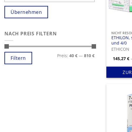
Übernehmen
NACH PREIS FILTERN
ETHILON, 
und 4/0
ETHICON
Min.
Max.
Preis:
40 €
—
810 €
Preis
Preis
Filtern
145,27
€
ZUR