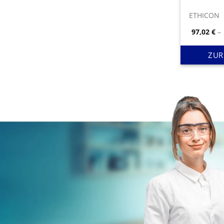
ETHICON
97,02
€
–
ZUR