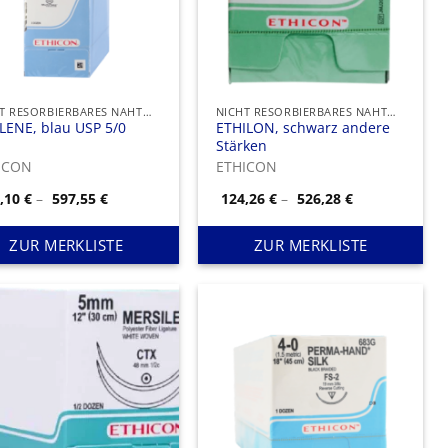
NICHT RESORBIERBARES NAHTMATERIAL
NICHT RESORBIERBARES NAHTMATERIAL
LENE, blau USP 5/0
ETHILON, schwarz andere
Stärken
ICON
ETHICON
Preisspanne:
Preisspanne:
4,10
€
–
597,55
€
124,26
€
–
526,28
€
274,10 €
124,26 €
bis
bis
597,55 €
526,28 €
ZUR MERKLISTE
ZUR MERKLISTE