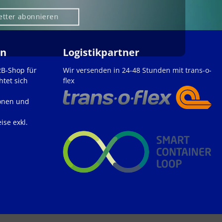
etter abonnieren
en
Logistikpartner
2B-Shop für
Wir versenden in 24-48 Stunden mit trans-o-
htet sich
flex
onen und
ise exkl.