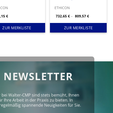
ICON
ETHICON
Preisspanne:
7,15
€
732,65
€
–
809,57
€
732,65 €
bis
809,57 €
ZUR MERKLISTE
ZUR MERKLISTE
 NEWSLETTER
r bei Walter‑CMP sind stets bemüht, Ihnen
Ihre Arbeit in der Praxis zu bieten. In
regelmäßig spannende Neuigkeiten für Sie.