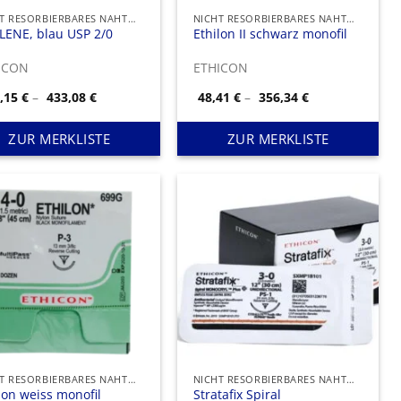
NICHT RESORBIERBARES NAHTMATERIAL
NICHT RESORBIERBARES NAHTMATERIAL
LENE, blau USP 2/0
Ethilon II schwarz monofil
ICON
ETHICON
Preisspanne:
Preisspanne:
3,15
€
–
433,08
€
48,41
€
–
356,34
€
263,15 €
48,41 €
bis
bis
433,08 €
356,34 €
ZUR MERKLISTE
ZUR MERKLISTE
NICHT RESORBIERBARES NAHTMATERIAL
NICHT RESORBIERBARES NAHTMATERIAL
lon weiss monofil
Stratafix Spiral