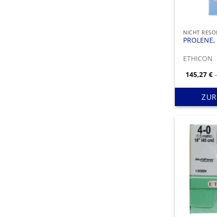
PROLENE, 
ETHICON
145,27
€
ZUR