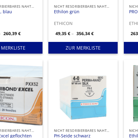
NICHT RESORBIERBARES NAHTMATERIAL
NICHT RESORBIERBARES NAHTMATERIAL
, blau
Ethilon grün
PRO
ETHICON
ETH
Preisspanne:
Preisspanne:
–
260,39
€
49,35
€
–
356,34
€
26
148,02 €
49,35 €
bis
bis
260,39 €
356,34 €
 MERKLISTE
ZUR MERKLISTE
NICHT RESORBIERBARES NAHTMATERIAL
NICHT RESORBIERBARES NAHTMATERIAL
xcel geflochten
PH-Seide schwarz
Ethi