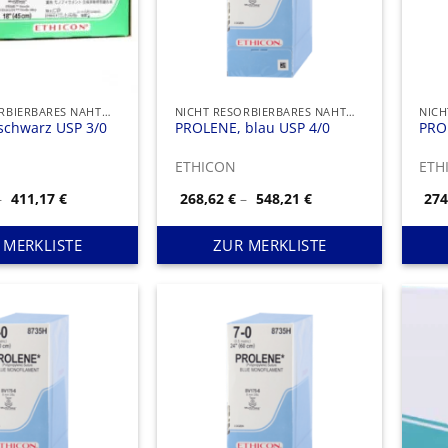
NICHT RESORBIERBARES NAHTMATERIAL
NICHT RESORBIERBARES NAHTMATERIAL
schwarz USP 3/0
PROLENE, blau USP 4/0
PRO
ETHICON
ETH
Preisspanne:
Preisspanne:
–
411,17
€
268,62
€
–
548,21
€
27
145,27 €
268,62 €
bis
bis
411,17 €
548,21 €
 MERKLISTE
ZUR MERKLISTE