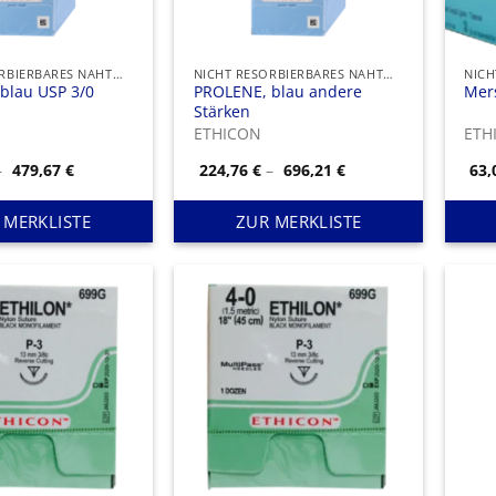
NICHT RESORBIERBARES NAHTMATERIAL
NICHT RESORBIERBARES NAHTMATERIAL
blau USP 3/0
PROLENE, blau andere
Mer
Stärken
ETHICON
ETH
Preisspanne:
Preisspanne:
–
479,67
€
224,76
€
–
696,21
€
63
145,27 €
224,76 €
bis
bis
479,67 €
696,21 €
 MERKLISTE
ZUR MERKLISTE