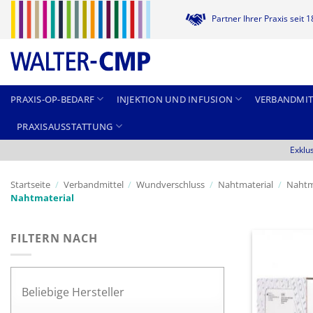
Zum
Partner Ihrer Praxis seit 
Inhalt
springen
PRAXIS-OP-BEDARF
INJEKTION UND INFUSION
VERBANDMIT
PRAXISAUSSTATTUNG
Exklu
Startseite
/
Verbandmittel
/
Wundverschluss
/
Nahtmaterial
/
Nahtm
Nahtmaterial
FILTERN NACH