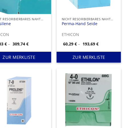
NICHT RESORBIERBARES NAHTMATERIAL
NICHT RESORBIERBARES NAHTMATERIAL
silene
Perma-Hand Seide
ICON
ETHICON
Preisspanne:
Preisspanne:
,03
€
–
309,74
€
60,29
€
–
193,69
€
63,03 €
60,29 €
bis
bis
309,74 €
193,69 €
ZUR MERKLISTE
ZUR MERKLISTE