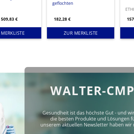
geflochten
ETH
Preisspanne:
509,83
€
182,28
€
15
97,02 €
bis
509,83 €
 MERKLISTE
ZUR MERKLISTE
WALTER-CMP
Gesundheit ist das höchste Gut - und wi
die besten Produkte und Lösungen für 
unserem aktuellen Newsletter haben wir 