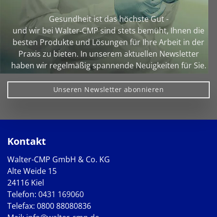
Gesundheit ist das höchste Gut -
und wir bei Walter‑CMP sind stets bemüht, Ihnen die
besten Produkte und Lösungen für Ihre Arbeit in der
Praxis zu bieten. In unserem aktuellen Newsletter
haben wir regelmäßig spannende Neuigkeiten für Sie.
Unseren Newsletter abonnieren
Kontakt
Walter-CMP GmbH & Co. KG
Alte Weide 15
24116 Kiel
Telefon:
0431 169060
Telefax: 0800 88080836