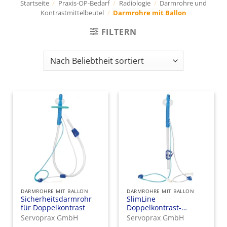
Startseite
/
Praxis-OP-Bedarf
/
Radiologie
/
Darmrohre und
Kontrastmittelbeutel
/
Darmrohre mit Ballon
FILTERN
DARMROHRE MIT BALLON
DARMROHRE MIT BALLON
Sicherheitsdarmrohr
SlimLine
für Doppelkontrast
Doppelkontrast-
Darmrohr mit
Servoprax GmbH
Servoprax GmbH
Verlängerung