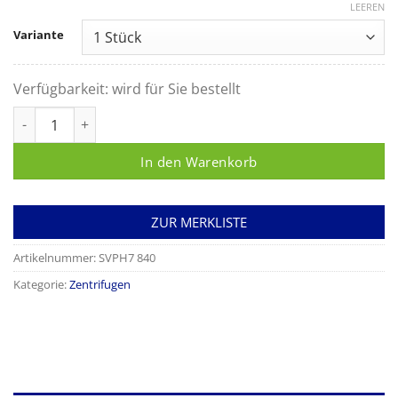
LEEREN
Variante
Verfügbarkeit:
wird für Sie bestellt
SERVOspin Evolve Tischzentrifuge mit Winkelrotor Menge
In den Warenkorb
ZUR MERKLISTE
Artikelnummer:
SVPH7 840
Kategorie:
Zentrifugen