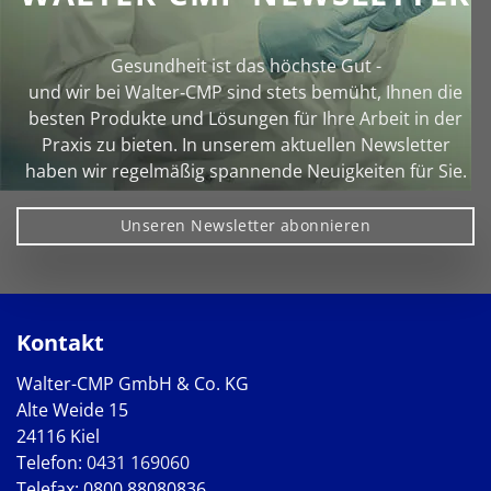
Gesundheit ist das höchste Gut -
und wir bei Walter‑CMP sind stets bemüht, Ihnen die
besten Produkte und Lösungen für Ihre Arbeit in der
Praxis zu bieten. In unserem aktuellen Newsletter
haben wir regelmäßig spannende Neuigkeiten für Sie.
Unseren Newsletter abonnieren
Kontakt
Walter-CMP GmbH & Co. KG
Alte Weide 15
24116 Kiel
Telefon:
0431 169060
Telefax: 0800 88080836