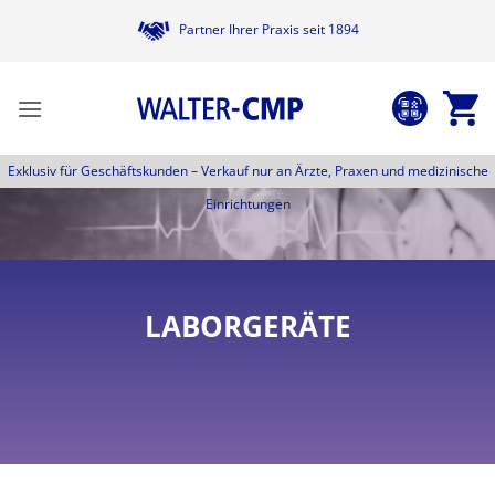
Zum
Partner Ihrer Praxis seit 1894
Inhalt
springen
Exklusiv für Geschäftskunden –
Verkauf nur an Ärzte, Praxen und medizinische
Einrichtungen
LABORGERÄTE