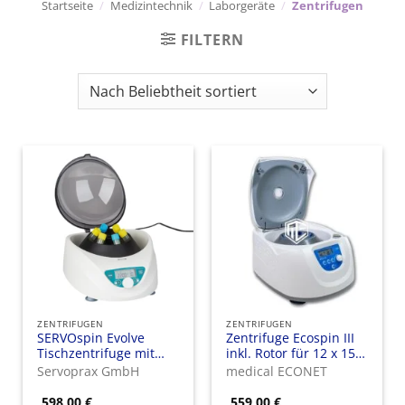
Startseite
/
Medizintechnik
/
Laborgeräte
/
Zentrifugen
FILTERN
ZENTRIFUGEN
ZENTRIFUGEN
SERVOspin Evolve
Zentrifuge Ecospin III
Tischzentrifuge mit
inkl. Rotor für 12 x 15
Winkelrotor
ml Röhrchen
Servoprax GmbH
medical ECONET
598,00
€
559,00
€