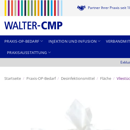
Zum
Partner Ihrer Praxis seit 
Inhalt
springen
PRAXIS-OP-BEDARF
INJEKTION UND INFUSION
VERBANDMIT
PRAXISAUSSTATTUNG
Exklu
Startseite
/
Praxis-OP-Bedarf
/
Desinfektionsmittel
/
Fläche
/
Vliestü