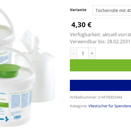
4,
bi
Variante
11
4,30
€
Verfügbarkeit:
aktuell vorrä
Verwendbar bis:
28.02.2031
SCHÜLKE wipes Menge
Artikelnummer:
S+M70003344
Kategorie:
Vliestücher für Spender