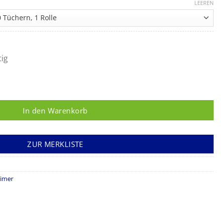
30 €
LEEREN
s
,72 €
tig
In den Warenkorb
ZUR MERKLISTE
eimer