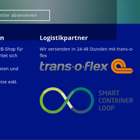
etter abonnieren
en
Logistikpartner
2B-Shop für
Wir versenden in 24-48 Stunden mit trans-o-
htet sich
flex
onen und
ise exkl.