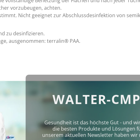
ne vollständige Benetzung der Flächen und nach jeder Tuch
her vorzubeugen, achten.
stimmt. Nicht geeignet zur Abschlussdesinfektion von semik
d zu desinfizieren.
 Tage, ausgenommen: terralin® PAA.
WALTER-CMP
Gesundheit ist das höchste Gut - und wi
die besten Produkte und Lösungen für 
unserem aktuellen Newsletter haben wir 