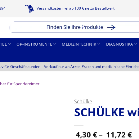
1894
Versandkostenfrei ab 100 € netto Bestellwert
TEL
OP-INSTRUMENTE
MEDIZINTECHNIK
DIAGNOSTIKA
siv für Geschäftskunden –
Verkauf nur an Ärzte, Praxen und medizinische Einrich
cher für Spendereimer
Schülke
SCHÜLKE w
P
4,30
€
–
11,72
€