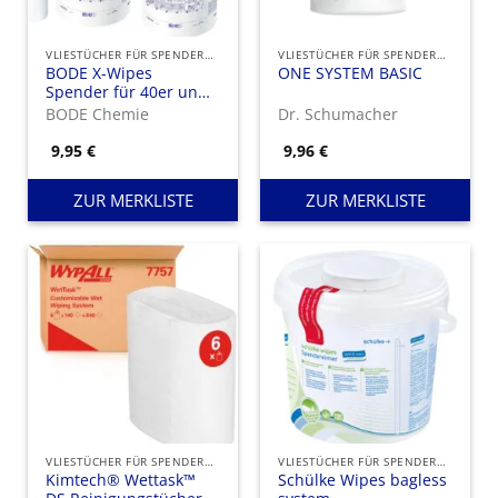
VLIESTÜCHER FÜR SPENDEREIMER
VLIESTÜCHER FÜR SPENDEREIMER
BODE X-Wipes
ONE SYSTEM BASIC
Spender für 40er und
90er Rolle
BODE Chemie
Dr. Schumacher
9,95
€
9,96
€
ZUR MERKLISTE
ZUR MERKLISTE
VLIESTÜCHER FÜR SPENDEREIMER
VLIESTÜCHER FÜR SPENDEREIMER
Kimtech® Wettask™
Schülke Wipes bagless