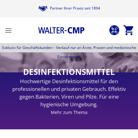
Zum
Partner Ihrer Praxis seit 1894
Inhalt
springen
Exklusiv für Geschäftskunden –
Verkauf nur an Ärzte, Praxen und medizinische
Einrichtungen
DESINFEKTIONSMITTEL
Hochwertige Desinfektionsmittel für den
professionellen und privaten Gebrauch. Effektiv
gegen Bakterien, Viren und Pilze. Für eine
hygienische Umgebung.
Mehr zum Thema