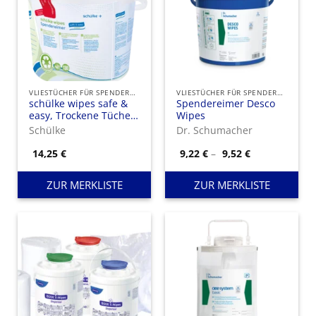
VLIESTÜCHER FÜR SPENDEREIMER
VLIESTÜCHER FÜR SPENDEREIMER
schülke wipes safe &
Spendereimer Desco
easy, Trockene Tücher
Wipes
zur Tränkung mit
Schülke
Dr. Schumacher
Flächendesinfektionsmittel.
Preisspanne:
14,25
€
9,22
€
–
9,52
€
9,22 €
bis
9,52 €
ZUR MERKLISTE
ZUR MERKLISTE