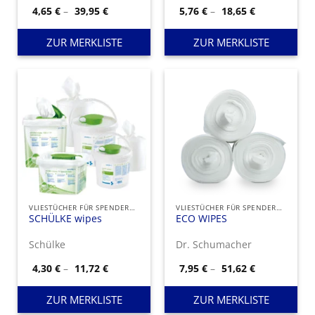
Preisspanne:
Preisspanne
4,65
€
–
39,95
€
5,76
€
–
18,65
€
4,65 €
5,76 €
bis
bis
39,95 €
18,65 €
ZUR MERKLISTE
ZUR MERKLISTE
VLIESTÜCHER FÜR SPENDEREIMER
VLIESTÜCHER FÜR SPENDEREIMER
SCHÜLKE wipes
ECO WIPES
Schülke
Dr. Schumacher
Preisspanne:
Preisspanne
4,30
€
–
11,72
€
7,95
€
–
51,62
€
4,30 €
7,95 €
bis
bis
11,72 €
51,62 €
ZUR MERKLISTE
ZUR MERKLISTE