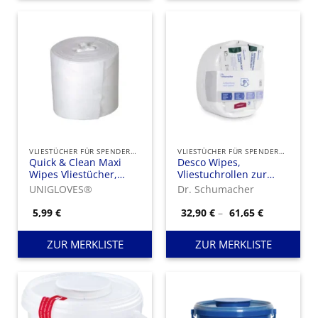
VLIESTÜCHER FÜR SPENDEREIMER
VLIESTÜCHER FÜR SPENDEREIMER
Quick & Clean Maxi
Desco Wipes,
Wipes Vliestücher,
Vliestuchrollen zur
gefaltet
Anwendung in
UNIGLOVES®
Dr. Schumacher
Mehrweg-
Vliestuchspendern mit
Preisspann
5,99
€
32,90
€
–
61,65
€
32,90 €
geeigneten
bis
Flächendesinfektionsmitteln
61,65 €
ZUR MERKLISTE
ZUR MERKLISTE