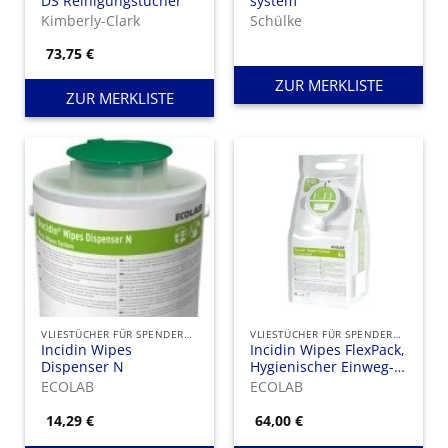
DS Reinigungstücher
system
Kimberly-Clark
Schülke
73,75
€
ZUR MERKLISTE
ZUR MERKLISTE
VLIESTÜCHER FÜR SPENDEREIMER
VLIESTÜCHER FÜR SPENDEREIMER
Incidin Wipes
Incidin Wipes FlexPack,
Dispenser N
Hygienischer Einweg-
Tuchspender für die
ECOLAB
ECOLAB
einfache und effiziente
Flächendesinfektion.
14,29
€
64,00
€