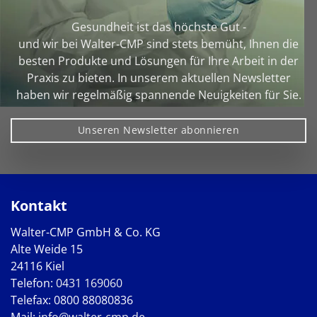
Gesundheit ist das höchste Gut -
und wir bei Walter‑CMP sind stets bemüht, Ihnen die
besten Produkte und Lösungen für Ihre Arbeit in der
Praxis zu bieten. In unserem aktuellen Newsletter
haben wir regelmäßig spannende Neuigkeiten für Sie.
Unseren Newsletter abonnieren
Kontakt
Walter-CMP GmbH & Co. KG
Alte Weide 15
24116 Kiel
Telefon:
0431 169060
Telefax: 0800 88080836
Mail:
info@walter-cmp.de