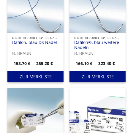
NICHT RESORBIERBARES NAHTMATERIAL
NICHT RESORBIERBARES NAHTMATERIAL
Dafilon, blau DS Nadel
Dafilon®, blau weitere
Nadeln
B. BRAUN
B. BRAUN
Preisspanne:
Preisspa
153,70
€
–
255,20
€
166,10
€
–
323,40
€
153,70 €
166,10 €
bis
bis
255,20 €
323,40 €
ZUR MERKLISTE
ZUR MERKLISTE