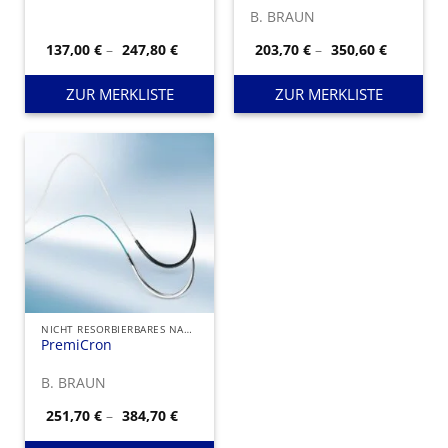
B. BRAUN
Preisspanne:
Preisspa
137,00
€
–
247,80
€
203,70
€
–
350,60
€
137,00 €
203,70 €
bis
bis
247,80 €
350,60 €
ZUR MERKLISTE
ZUR MERKLISTE
NICHT RESORBIERBARES NAHTMATERIAL
PremiCron
B. BRAUN
Preisspanne:
251,70
€
–
384,70
€
251,70 €
bis