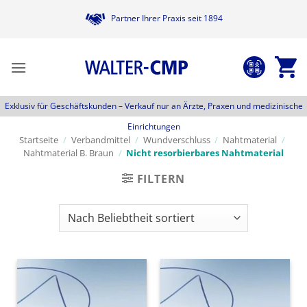
Zum
Partner Ihrer Praxis seit 1894
Inhalt
springen
Exklusiv für Geschäftskunden –
Verkauf nur an Ärzte, Praxen und medizinische
Einrichtungen
Startseite
/
Verbandmittel
/
Wundverschluss
/
Nahtmaterial
/
Nahtmaterial B. Braun
/
Nicht resorbierbares Nahtmaterial
FILTERN