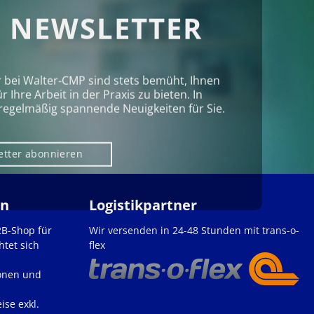
 NEWSLETTER
r bei Walter‑CMP sind stets bemüht, Ihnen
Ihre Arbeit in der Praxis zu bieten. In
regelmäßig spannende Neuigkeiten für Sie.
etter abonnieren
en
Logistikpartner
2B-Shop für
Wir versenden in 24-48 Stunden mit trans-o-
htet sich
flex
onen und
ise exkl.