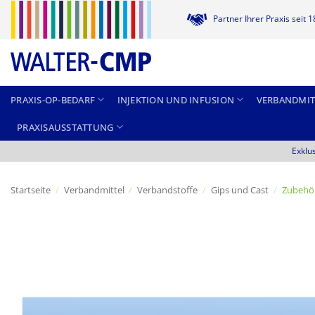
Zum
Partner Ihrer Praxis seit 
Inhalt
springen
PRAXIS-OP-BEDARF
INJEKTION UND INFUSION
VERBANDMIT
PRAXISAUSSTATTUNG
Exklu
Startseite
/
Verbandmittel
/
Verbandstoffe
/
Gips und Cast
/
Zubehör