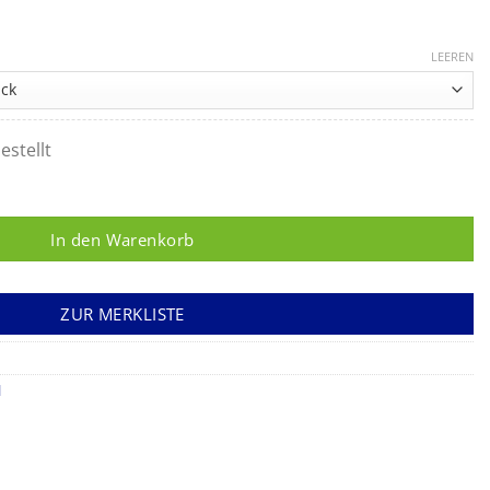
LEEREN
estellt
erbinde Menge
In den Warenkorb
ZUR MERKLISTE
l