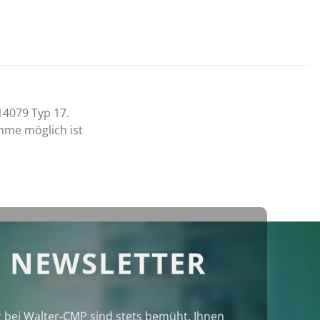
14079 Typ 17.
hme möglich ist
 NEWSLETTER
r bei Walter‑CMP sind stets bemüht, Ihnen