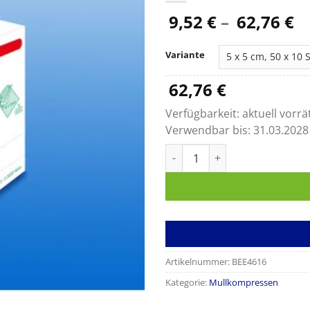
P
9,52
€
–
62,76
€
9,
bi
Variante
62
62,76
€
Verfügbarkeit:
aktuell vorrä
Verwendbar bis:
31.03.2028
MULLKOMPRESSE-steril, 12-fac
Artikelnummer:
BEE4616
Kategorie:
Mullkompressen