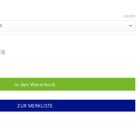
reisspanne:
52 €
LEEREN
s
,76 €
tig
h, à 10 Menge
In den Warenkorb
ZUR MERKLISTE