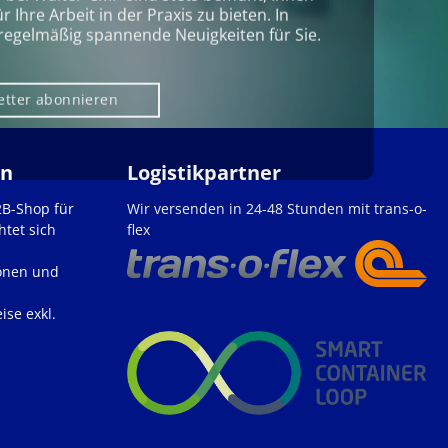
Ihre Arbeit in der Praxis zu bieten. In
regelmäßig spannende Neuigkeiten für Sie.
etter abonnieren
en
Logistikpartner
2B-Shop für
Wir versenden in 24-48 Stunden mit trans-o-
htet sich
flex
onen und
ise exkl.