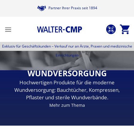
Zum
Partner Ihrer Praxis seit 1894
Inhalt
springen
Exklusiv für Geschäftskunden –
Verkauf nur an Ärzte, Praxen und medizinische
Einrichtungen
WUNDVERSORGUNG
Hochwertigen Produkte für die moderne
Wundversorgung: Bauchtücher, Kompressen,
Pflaster und sterile Wundverbände.
Mehr zum Thema