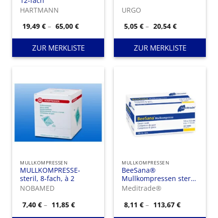
12-fach
HARTMANN
URGO
Preisspanne:
Preisspanne
19,49
€
–
65,00
€
5,05
€
–
20,54
€
19,49 €
5,05 €
bis
bis
65,00 €
20,54 €
ZUR MERKLISTE
ZUR MERKLISTE
MULLKOMPRESSEN
MULLKOMPRESSEN
MULLKOMPRESSE-
BeeSana®
steril, 8-fach, à 2
Mullkompressen steril,
12-fach
NOBAMED
Meditrade®
Preisspanne:
Preisspann
7,40
€
–
11,85
€
8,11
€
–
113,67
€
7,40 €
8,11 €
bis
bis