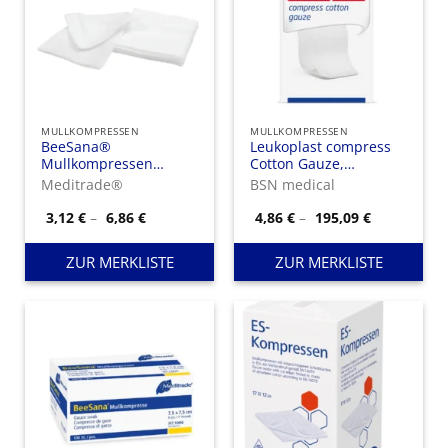
MULLKOMPRESSEN
MULLKOMPRESSEN
BeeSana®
Leukoplast compress
Mullkompressen
Cotton Gauze,
unsteril, 8-fach
Baumwoll Kompressen
Meditrade®
BSN medical
Preisspanne:
Preisspann
3,12
€
–
6,86
€
4,86
€
–
195,09
€
3,12 €
4,86 €
bis
bis
6,86 €
195,09 €
ZUR MERKLISTE
ZUR MERKLISTE