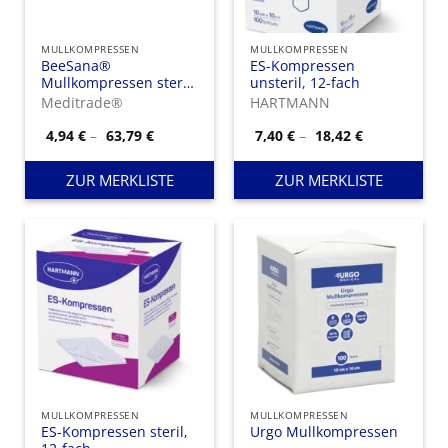
MULLKOMPRESSEN
MULLKOMPRESSEN
BeeSana®
ES-Kompressen
Mullkompressen steril,
unsteril, 12-fach
8-fach
Meditrade®
HARTMANN
Preisspanne:
Preisspanne
4,94
€
–
63,79
€
7,40
€
–
18,42
€
4,94 €
7,40 €
bis
bis
63,79 €
18,42 €
ZUR MERKLISTE
ZUR MERKLISTE
MULLKOMPRESSEN
MULLKOMPRESSEN
ES-Kompressen steril,
Urgo Mullkompressen