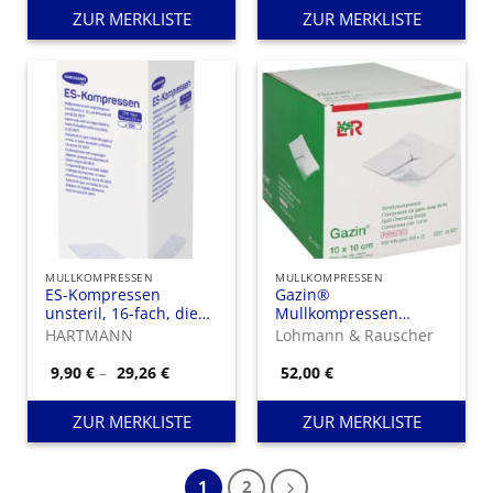
11,85 €
113,67 €
ZUR MERKLISTE
ZUR MERKLISTE
MULLKOMPRESSEN
MULLKOMPRESSEN
ES-Kompressen
Gazin®
unsteril, 16-fach, die
Mullkompressen
klassischen
Schlitzkompressen
HARTMANN
Lohmann & Rauscher
Mullkompressen mit
den eingeschlagenen
Preisspanne:
9,90
€
–
29,26
€
52,00
€
9,90 €
Schnittkanten
bis
29,26 €
ZUR MERKLISTE
ZUR MERKLISTE
1
2