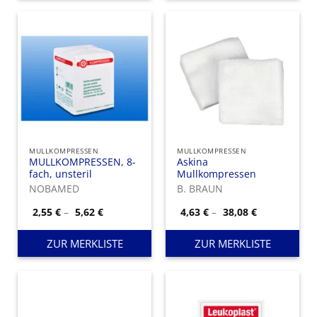
MULLKOMPRESSEN
MULLKOMPRESSEN
MULLKOMPRESSEN, 8-
Askina
fach, unsteril
Mullkompressen
NOBAMED
B. BRAUN
Preisspanne:
Preisspanne
2,55
€
–
5,62
€
4,63
€
–
38,08
€
2,55 €
4,63 €
bis
bis
5,62 €
38,08 €
ZUR MERKLISTE
ZUR MERKLISTE