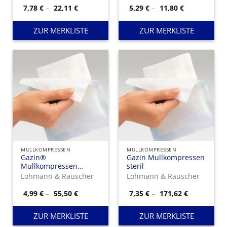
Preisspanne:
Preisspanne
7,78
€
–
22,11
€
5,29
€
–
11,80
€
7,78 €
5,29 €
bis
bis
22,11 €
11,80 €
ZUR MERKLISTE
ZUR MERKLISTE
MULLKOMPRESSEN
MULLKOMPRESSEN
Gazin®
Gazin Mullkompressen
Mullkompressen
steril
unsteril
Lohmann & Rauscher
Lohmann & Rauscher
Preisspanne:
Preisspann
4,99
€
–
55,50
€
7,35
€
–
171,62
€
4,99 €
7,35 €
bis
bis
55,50 €
171,62 €
ZUR MERKLISTE
ZUR MERKLISTE