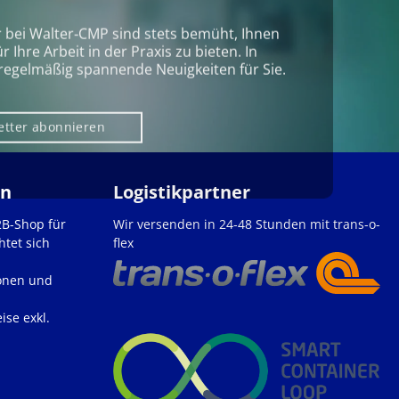
r bei Walter‑CMP sind stets bemüht, Ihnen
Ihre Arbeit in der Praxis zu bieten. In
regelmäßig spannende Neuigkeiten für Sie.
etter abonnieren
en
Logistikpartner
2B-Shop für
Wir versenden in 24-48 Stunden mit trans-o-
htet sich
flex
onen und
ise exkl.