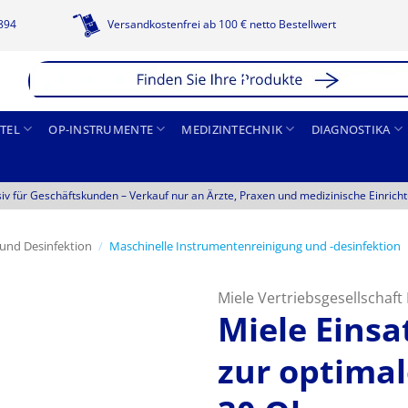
1894
Versandkostenfrei ab 100 € netto Bestellwert
TEL
OP-INSTRUMENTE
MEDIZINTECHNIK
DIAGNOSTIKA
siv für Geschäftskunden –
Verkauf nur an Ärzte, Praxen und medizinische Einrich
 und Desinfektion
/
Maschinelle Instrumentenreinigung und -desinfektion
Miele Vertriebsgesellschaf
Miele Einsa
zur optima