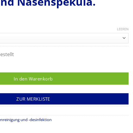
und Nasenspekula.
LEEREN
estellt
z 2/5 zur optimalen Aufnahme von bis zu 30 Ohren- und Nasenspe
In den Warenkorb
ZUR MERKLISTE
nreinigung und -desinfektion