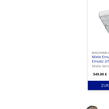
Miele Eins
Einsatz 2/
Aufnahme 
Ohren- un
549,00
€
ZUR