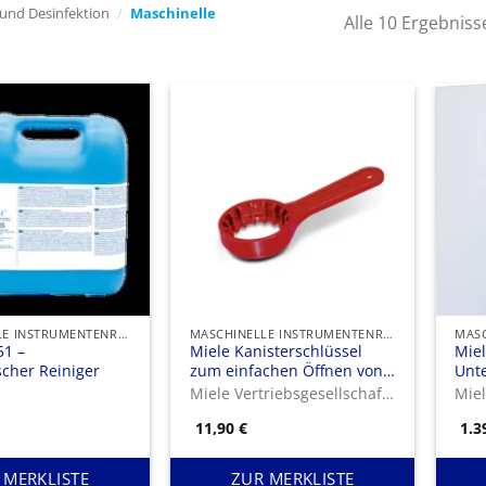
 und Desinfektion
/
Maschinelle
Alle 10 Ergebnis
MASCHINELLE INSTRUMENTENREINIGUNG
MASCHINELLE INSTRUMENTENREINIGUNG UND -DESINFEKTION
1 –
Miele Kanisterschlüssel
Miel
scher Reiniger
zum einfachen Öffnen von
Unter
ProCare 5-, 10- und 20 l
erg
Miele Vertriebsgesellschaft Deutschland KG
Kanistern.
Ent
11,90
€
1.3
– Hö
 MERKLISTE
ZUR MERKLISTE