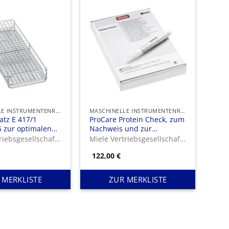
MASCHINELLE INSTRUMENTENREINIGUNG UND -DESINFEKTION
MASCHINELLE INSTRUMENTENREINIGUNG UND -DESINFEKTION
atz E 417/1
ProCare Protein Check, zum
5 zur optimalen
Nachweis und zur
von bis zu 30
qualitativen Einschätzung
Miele Vertriebsgesellschaft Deutschland KG
Miele Vertriebsgesellschaft Deutschland KG
d Nasenspekula.
eventueller
122,00
€
Proteinrückstände.
 MERKLISTE
ZUR MERKLISTE