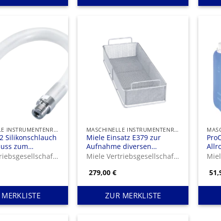
MASCHINELLE INSTRUMENTENREINIGUNG UND -DESINFEKTION
MASCHINELLE INSTRUMENTENREINIGUNG UND -DESINFEKTION
2 Silikonschlauch
Miele Einsatz E379 zur
Pro
luss zum
Aufnahme diversen
Allr
 an Luer-Lock-
Instrumentariums.
zur
Miele Vertriebsgesellschaft Deutschland KG
Miele Vertriebsgesellschaft Deutschland KG
gen, weiblich.
Auf
279,00
€
51
Ins
Uten
 MERKLISTE
ZUR MERKLISTE