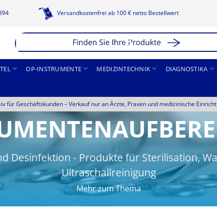
1894
Versandkostenfrei ab 100 € netto Bestellwert
TEL
OP-INSTRUMENTE
MEDIZINTECHNIK
DIAGNOSTIKA
siv für Geschäftskunden –
Verkauf nur an Ärzte, Praxen und medizinische Einrich
RUMENTENAUFBERE
d Desinfektion - Produkte für Sterilisation, 
Ultraschallreinigung
Mehr zum Thema