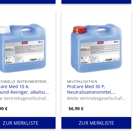
MASCHINELLE INSTRUMENTENREINIGUNG
NEUTRALISATION
Care Med 10 A,
ProCare Med 30 P,
ound-Reiniger, alkalisch,
Neutralisationsmittel,
 maschinellen
sauer, zur optimalen
Miele Vertriebsgesellschaft Deutschland KG
Miele Vertriebsgesellschaft Deutschland KG
bereitung von
Neutralisation auf Basis
,90
€
56,90
€
trumenten und
anorganischer Säure.
silien.
ZUR MERKLISTE
ZUR MERKLISTE