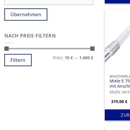
Übernehmen
NACH PREIS FILTERN
Min.
Max.
Preis:
10 €
—
1.400 €
Preis
Preis
Filtern
Miele E 79
mit Ansch
Anschluss
Verbindun
319,00
€
ZUR