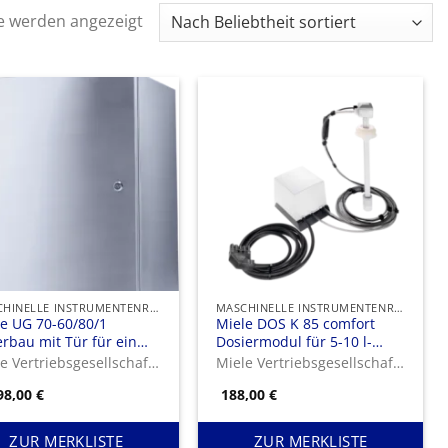
Nach
se werden angezeigt
Beliebtheit
sortiert
MASCHINELLE INSTRUMENTENREINIGUNG UND -DESINFEKTION
MASCHINELLE INSTRUMENTENREINIGUNG UND -DESINFEKTION
e UG 70-60/80/1
Miele DOS K 85 comfort
bau mit Tür für ein
Dosiermodul für 5-10 l-
onomisches Be- und
Kanister zur automatischen
Miele Vertriebsgesellschaft Deutschland KG
Miele Vertriebsgesellschaft Deutschland KG
laden der Spülmaschine
Dosierung von flüssigen
98,00
€
188,00
€
he 70 cm.
Medien mit
Füllstandserkennung.
ZUR MERKLISTE
ZUR MERKLISTE