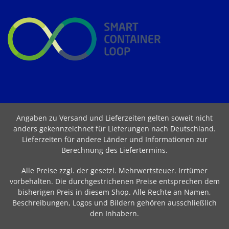
Angaben zu Versand und Lieferzeiten gelten soweit nicht
anders gekennzeichnet für Lieferungen nach Deutschland.
Lieferzeiten für andere Länder und Informationen zur
Berechnung des Liefertermins
.
Alle Preise zzgl. der gesetzl. Mehrwertsteuer. Irrtümer
vorbehalten. Die durchgestrichenen Preise entsprechen dem
bisherigen Preis in diesem Shop. Alle Rechte an Namen,
Beschreibungen, Logos und Bildern gehören ausschließlich
den Inhabern.