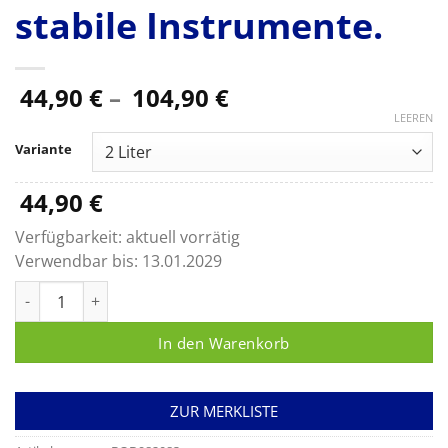
stabile Instrumente.
Preisspanne:
44,90
€
–
104,90
€
44,90 €
LEEREN
bis
Variante
104,90 €
44,90
€
Verfügbarkeit:
aktuell vorrätig
Verwendbar bis:
13.01.2029
Korsolex extra, Aldehydisches Desinfektionsmittel für thermol
In den Warenkorb
ZUR MERKLISTE