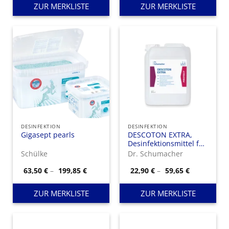
86,15 €
ZUR MERKLISTE
ZUR MERKLISTE
DESINFEKTION
DESINFEKTION
Gigasept pearls
DESCOTON EXTRA,
Desinfektionsmittel für
Instrumente und
Schülke
Dr. Schumacher
Endoskope
Preisspanne:
Preisspann
63,50
€
–
199,85
€
22,90
€
–
59,65
€
63,50 €
22,90 €
bis
bis
199,85 €
59,65 €
ZUR MERKLISTE
ZUR MERKLISTE