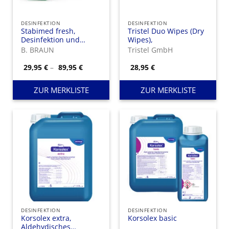
DESINFEKTION
DESINFEKTION
Stabimed fresh,
Tristel Duo Wipes (Dry
Desinfektion und
Wipes),
Reinigung von
B. BRAUN
Tristel GmbH
thermolabilen und
thermostabilen
Preisspanne:
29,95
€
–
89,95
€
28,95
€
29,95 €
Instrumenten
bis
89,95 €
ZUR MERKLISTE
ZUR MERKLISTE
DESINFEKTION
DESINFEKTION
Korsolex extra,
Korsolex basic
Aldehydisches