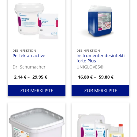
DESINFEKTION
DESINFEKTION
Perfektan active
Instrumentendesinfektion
forte Plus
Dr. Schumacher
UNIGLOVES®
Preisspanne:
Preisspann
2,14
€
–
29,95
€
16,80
€
–
59,80
€
2,14 €
16,80 €
bis
bis
29,95 €
59,80 €
ZUR MERKLISTE
ZUR MERKLISTE