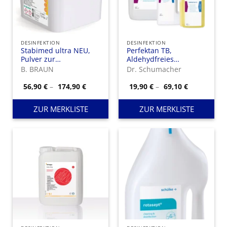
DESINFEKTION
DESINFEKTION
Stabimed ultra NEU,
Perfektan TB,
Pulver zur
Aldehydfreies
Hochleistungsdesinfektion
Konzentrat zur
B. BRAUN
Dr. Schumacher
auf Basis von
Instrumentenreinigung
Peressigsäure
und
Preisspanne:
Preisspann
56,90
€
–
174,90
€
19,90
€
–
69,10
€
56,90 €
19,90 €
Instrumentendesinfektion
bis
bis
174,90 €
69,10 €
ZUR MERKLISTE
ZUR MERKLISTE