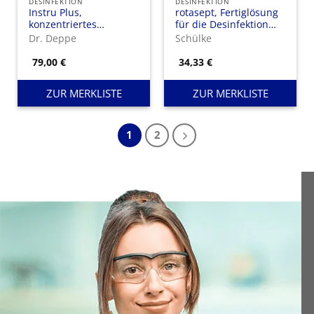
DESINFEKTION
DESINFEKTION
Instru Plus,
rotasept, Fertiglösung
konzentriertes
für die Desinfektion
aldehydhaltiges
und Reinigung
Dr. Deppe
Schülke
Desinfektionsmittel für
rotierender
die
Instrumente
79,00
€
34,33
€
Instrumentendesinfektion
ZUR MERKLISTE
ZUR MERKLISTE
1
2