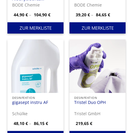
Desinfektionsmittel für
BODE Chemie
BODE Chemie
thermolabile und -
stabile Instrumente.
Preisspanne:
Preisspann
44,90
€
–
104,90
€
39,20
€
–
84,65
€
44,90 €
39,20 €
bis
bis
104,90 €
84,65 €
ZUR MERKLISTE
ZUR MERKLISTE
DESINFEKTION
DESINFEKTION
gigasept instru AF
Tristel Duo OPH
Schülke
Tristel GmbH
Preisspanne:
48,10
€
–
86,15
€
219,65
€
48,10 €
bis