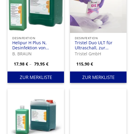
DESINFEKTION
DESINFEKTION
Helipur H Plus N,
Tristel Duo ULT für
Desinfektion von
Ultraschall, zur
thermolabilen
Herstellung von 310
B. BRAUN
Tristel GmbH
Materialien
Hüben
Chlordioxidschaum.
Preisspanne:
17,98
€
–
79,95
€
115,90
€
17,98 €
bis
79,95 €
ZUR MERKLISTE
ZUR MERKLISTE