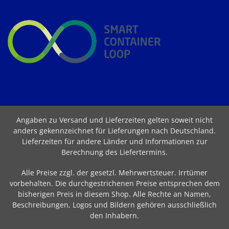
Angaben zu Versand und Lieferzeiten gelten soweit nicht
anders gekennzeichnet für Lieferungen nach Deutschland.
Lieferzeiten für andere Länder und Informationen zur
Berechnung des Liefertermins
.
Alle Preise zzgl. der gesetzl. Mehrwertsteuer. Irrtümer
vorbehalten. Die durchgestrichenen Preise entsprechen dem
bisherigen Preis in diesem Shop. Alle Rechte an Namen,
Beschreibungen, Logos und Bildern gehören ausschließlich
den Inhabern.