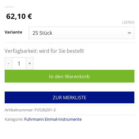
62,10
€
LEEREN
Variante
Verfügbarkeit:
wird für Sie bestellt
Halsted-Mosquito-Klemme, anatomisch, gebogen, Länge: 13,0
In den Warenkorb
ZUR MERKLISTE
Artikelnummer:
FVS36291-3
Kategorie:
Fuhrmann Einmal-Instrumente