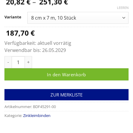
Preisspanne:
20,82
€
–
251,30
€
20,82 €
LEEREN
bis
Variante
251,30 €
187,70
€
Verfügbarkeit:
aktuell vorrätig
Verwendbar bis:
26.05.2029
Gelostretch, längs- und querdehnbare Zink-Gel-Binde Menge
In den Warenkorb
ZUR MERKLISTE
Artikelnummer:
BDF45291-00
Kategorie:
Zinkleimbinden