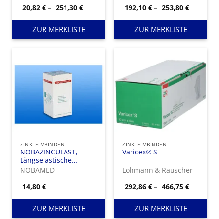
Preisspanne:
Preisspa
20,82
€
–
251,30
€
192,10
€
–
253,80
€
20,82 €
192,10 €
bis
bis
251,30 €
253,80 €
ZUR MERKLISTE
ZUR MERKLISTE
ZINKLEIMBINDEN
ZINKLEIMBINDEN
NOBAZINCULAST,
Varicex® S
Längselastische
Zinkleimbinde
NOBAMED
Lohmann & Rauscher
Preisspa
14,80
€
292,86
€
–
466,75
€
292,86 €
bis
466,75 €
ZUR MERKLISTE
ZUR MERKLISTE