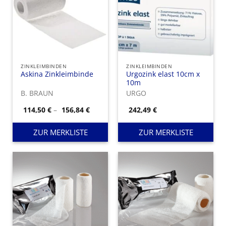
ZINKLEIMBINDEN
ZINKLEIMBINDEN
Askina Zinkleimbinde
Urgozink elast 10cm x
10m
B. BRAUN
URGO
Preisspanne:
114,50
€
–
156,84
€
242,49
€
114,50 €
bis
156,84 €
ZUR MERKLISTE
ZUR MERKLISTE