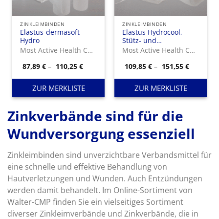
ZINKLEIMBINDEN
ZINKLEIMBINDEN
Elastus-dermasoft
Elastus Hydrocool,
Hydro
Stütz- und
Entlastungsbinde auf
Most Active Health Care GmbH
Most Active Health Care GmbH
Zinkleimbasis
Preisspanne:
Preisspa
87,89
€
–
110,25
€
109,85
€
–
151,55
€
87,89 €
109,85 €
bis
bis
110,25 €
151,55 €
ZUR MERKLISTE
ZUR MERKLISTE
Zinkverbände sind für die
Wundversorgung essenziell
Zinkleimbinden sind unverzichtbare Verbandsmittel für
eine schnelle und effektive Behandlung von
Hautverletzungen und Wunden. Auch Entzündungen
werden damit behandelt. Im Online-Sortiment von
Walter-CMP finden Sie ein vielseitiges Sortiment
diverser Zinkleimverbände und Zinkverbände, die in