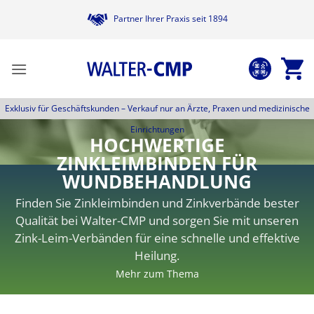
Zum
Partner Ihrer Praxis seit 1894
Inhalt
springen
Exklusiv für Geschäftskunden –
Verkauf nur an Ärzte, Praxen und medizinische
Einrichtungen
HOCHWERTIGE
ZINKLEIMBINDEN FÜR
WUNDBEHANDLUNG
Finden Sie Zinkleimbinden und Zinkverbände bester
Qualität bei Walter-CMP und sorgen Sie mit unseren
Zink-Leim-Verbänden für eine schnelle und effektive
Heilung.
Mehr zum Thema