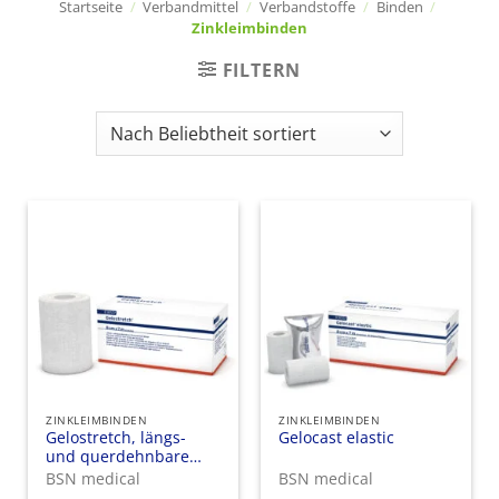
Startseite
/
Verbandmittel
/
Verbandstoffe
/
Binden
/
Zinkleimbinden
FILTERN
ZINKLEIMBINDEN
ZINKLEIMBINDEN
Gelostretch, längs-
Gelocast elastic
und querdehnbare
Zink-Gel-Binde
BSN medical
BSN medical