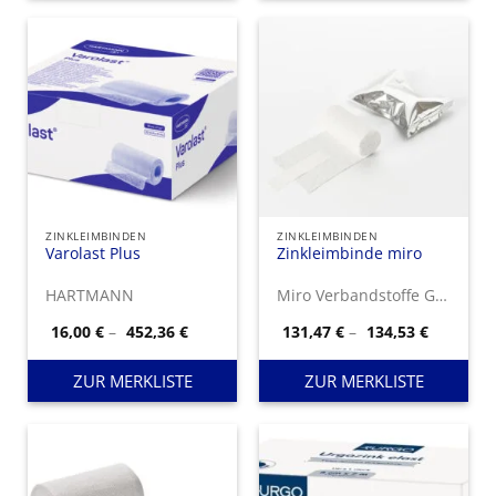
ZINKLEIMBINDEN
ZINKLEIMBINDEN
Varolast Plus
Zinkleimbinde miro
HARTMANN
Miro Verbandstoffe GmbH
Preisspanne:
Preisspa
16,00
€
–
452,36
€
131,47
€
–
134,53
€
16,00 €
131,47 €
bis
bis
452,36 €
134,53 €
ZUR MERKLISTE
ZUR MERKLISTE