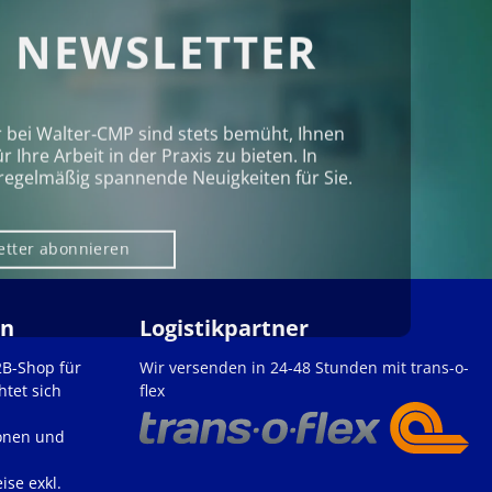
 NEWSLETTER
r bei Walter‑CMP sind stets bemüht, Ihnen
Ihre Arbeit in der Praxis zu bieten. In
regelmäßig spannende Neuigkeiten für Sie.
etter abonnieren
en
Logistikpartner
2B-Shop für
Wir versenden in 24-48 Stunden mit trans-o-
htet sich
flex
onen und
ise exkl.