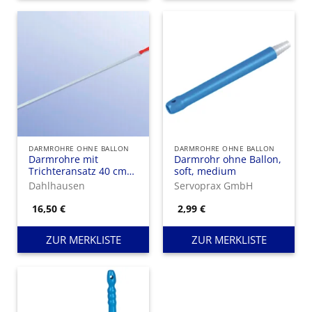
DARMROHRE OHNE BALLON
DARMROHRE OHNE BALLON
Darmrohre mit
Darmrohr ohne Ballon,
Trichteransatz 40 cm
soft, medium
lang
Dahlhausen
Servoprax GmbH
16,50
€
2,99
€
ZUR MERKLISTE
ZUR MERKLISTE