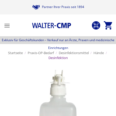
Zum
Partner Ihrer Praxis seit 1894
Inhalt
springen
Exklusiv für Geschäftskunden –
Verkauf nur an Ärzte, Praxen und medizinische
Einrichtungen
Startseite
/
Praxis-OP-Bedarf
/
Desinfektionsmittel
/
Hände
/
Desinfektion