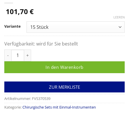
101,70
€
LEEREN
Variante
Verfügbarkeit:
wird für Sie bestellt
Wundversorgungs-Set, zur Wundversorgung bei chirurgischen 
In den Warenkorb
ZUR MERKLISTE
Artikelnummer:
FVS370539
Kategorie:
Chirurgische Sets mit Einmal-Instrumenten