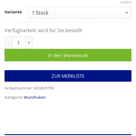
LEEREN
Variante
Verfügbarkeit:
wird für Sie bestellt
Wundspreizer nach Weitlaner 165mm 3 x 4 Zähne stumpf Men
In den Warenkorb
ZUR MERKLISTE
Artikelnummer:
AESBV075R
Kategorie:
Wundhaken