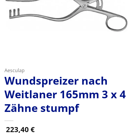
Aesculap
Wundspreizer nach
Weitlaner 165mm 3 x 4
Zähne stumpf
223,40
€