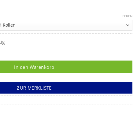
LEEREN
tig
, hochweiß, Material: 100 % Zellstoff Menge
In den Warenkorb
ZUR MERKLISTE