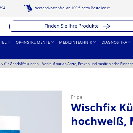
1894
Versandkostenfrei ab 100 € netto Bestellwert
TEL
OP-INSTRUMENTE
MEDIZINTECHNIK
DIAGNOSTIKA
siv für Geschäftskunden –
Verkauf nur an Ärzte, Praxen und medizinische Einrich
Fripa
Wischfix Kü
hochweiß, M