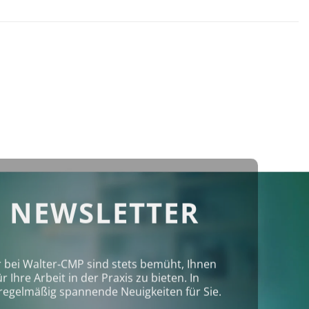
 NEWSLETTER
r bei Walter‑CMP sind stets bemüht, Ihnen
Ihre Arbeit in der Praxis zu bieten. In
regelmäßig spannende Neuigkeiten für Sie.