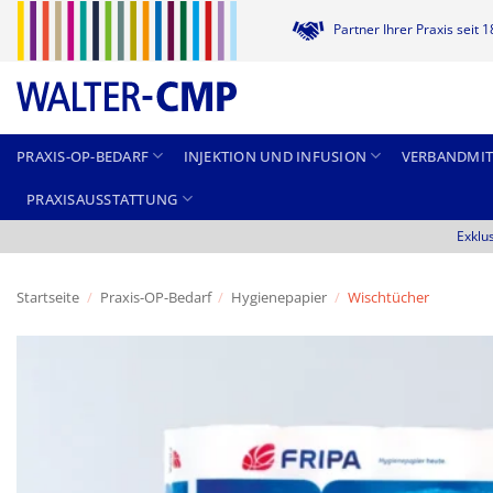
Zum
Partner Ihrer Praxis seit 
Inhalt
springen
PRAXIS-OP-BEDARF
INJEKTION UND INFUSION
VERBANDMIT
PRAXISAUSSTATTUNG
Exklu
Startseite
/
Praxis-OP-Bedarf
/
Hygienepapier
/
Wischtücher