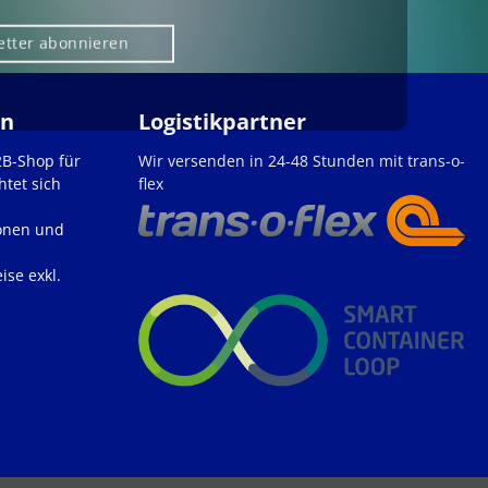
etter abonnieren
en
Logistikpartner
2B-Shop für
Wir versenden in 24-48 Stunden mit trans-o-
htet sich
flex
onen und
ise exkl.