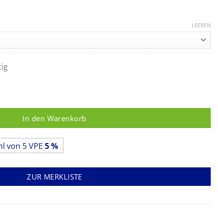
LEEREN
tig
tentest Menge
In den Warenkorb
hl von 5 VPE
5 %
ZUR MERKLISTE