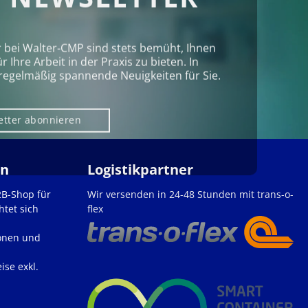
r bei Walter‑CMP sind stets bemüht, Ihnen
Ihre Arbeit in der Praxis zu bieten. In
regelmäßig spannende Neuigkeiten für Sie.
etter abonnieren
en
Logistikpartner
2B-Shop für
Wir versenden in 24-48 Stunden mit trans-o-
htet sich
flex
onen und
ise exkl.