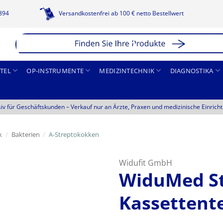
1894
Versandkostenfrei ab 100 € netto Bestellwert
TEL
OP-INSTRUMENTE
MEDIZINTECHNIK
DIAGNOSTIKA
siv für Geschäftskunden –
Verkauf nur an Ärzte, Praxen und medizinische Einrich
k
/
Bakterien
/
A-Streptokokken
Widufit GmbH
WiduMed St
Kassettent