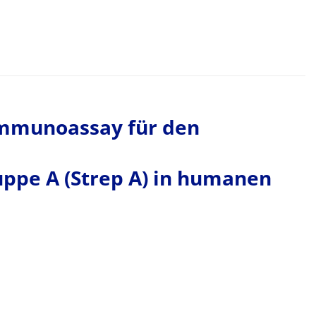
 Immunoassay für den
ppe A (Strep A) in humanen