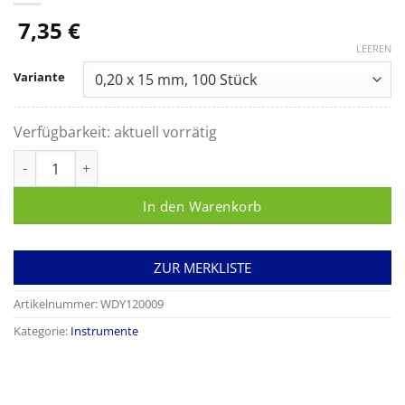
7,35
€
LEEREN
Variante
Verfügbarkeit:
aktuell vorrätig
wandrey Premium Akupunkturnadeln mit Kunststoffgriff ohn
In den Warenkorb
ZUR MERKLISTE
Artikelnummer:
WDY120009
Kategorie:
Instrumente