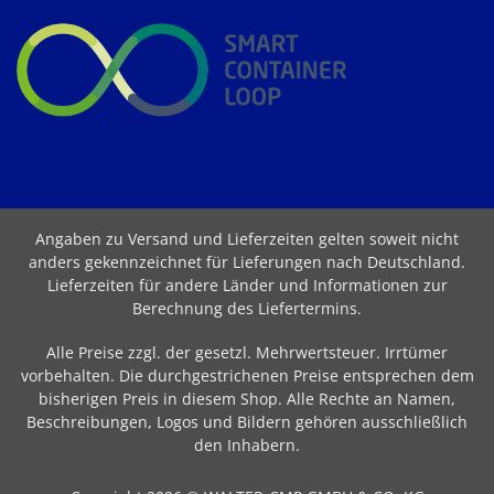
Angaben zu Versand und Lieferzeiten gelten soweit nicht
anders gekennzeichnet für Lieferungen nach Deutschland.
Lieferzeiten für andere Länder und Informationen zur
Berechnung des Liefertermins
.
Alle Preise zzgl. der gesetzl. Mehrwertsteuer. Irrtümer
vorbehalten. Die durchgestrichenen Preise entsprechen dem
bisherigen Preis in diesem Shop. Alle Rechte an Namen,
Beschreibungen, Logos und Bildern gehören ausschließlich
den Inhabern.