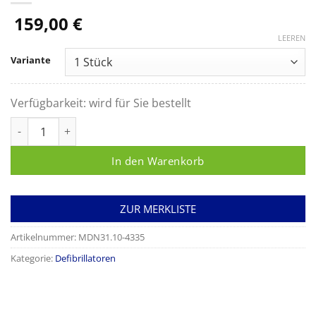
159,00
€
LEEREN
Variante
Verfügbarkeit:
wird für Sie bestellt
Wandkasten mit Alarm für Defibrillator ME PAD/ ME PAD Aut
In den Warenkorb
ZUR MERKLISTE
Artikelnummer:
MDN31.10-4335
Kategorie:
Defibrillatoren