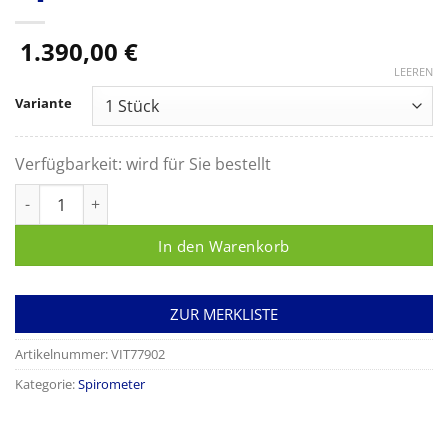
1.390,00
€
LEEREN
Variante
Verfügbarkeit:
wird für Sie bestellt
Vitalograph Pneumotrac PC-Spirometer mit Spirotrac 6 Softw
In den Warenkorb
ZUR MERKLISTE
Artikelnummer:
VIT77902
Kategorie:
Spirometer