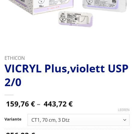
ETHICON
VICRYL Plus,violett USP
2/0
Preisspanne:
159,76
€
–
443,72
€
159,76 €
LEEREN
bis
Variante
443,72 €