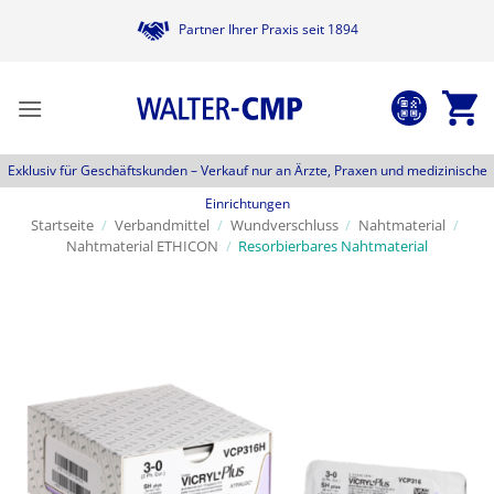
Zum
Partner Ihrer Praxis seit 1894
Inhalt
springen
Exklusiv für Geschäftskunden –
Verkauf nur an Ärzte, Praxen und medizinische
Einrichtungen
Startseite
/
Verbandmittel
/
Wundverschluss
/
Nahtmaterial
/
Nahtmaterial ETHICON
/
Resorbierbares Nahtmaterial