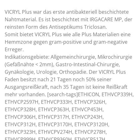
VICRYL Plus war das erste antibakteriell beschichtete
Nahtmaterial. Es ist beschichtet mit IRGACARE MP, der
reinsten Form des Antiseptikums Triclosan.
Somit bietet VICRYL Plus wie alle Plus Materialien eine
Hemmzone gegen gram-positive und gram-negative
Erreger.
Indikationsgebiete: Allgemeinchirurgie, Mikrochirurgie
(Gefäßnähte < 2mm), Gastro-Intestinal-Chirurgie,
Gynäkologie, Urologie, Orthopädie. Der VICRYL Plus
Faden besitzt nach 21 Tagen noch 50% seiner
Ausgangsreißkraft, nach 35 Tagen ist keine Reißkraft
mehr vorhanden. [search-tags]ETHICON, ETHVCP339H,
ETHVCP2597H, ETHVCP333H, ETHVCP326H,
ETHVCP328H, ETHVCP363H, ETHVCP453H,
ETHVCP306H, ETHVCP317H, ETHVCP243H,
ETHVCP312H, ETHVCP3170H, ETHVCP3120H,
ETHVCP323H, ETHVCPV274H, ETHVCP278H,
ETHVCP999H, ETHVCP9360H, ETHVCP517H,