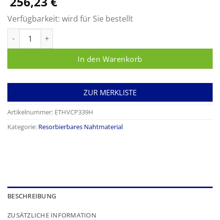
256,23
€
Verfügbarkeit:
wird für Sie bestellt
VICRYL Plus,violett USP 2/0 Menge
In den Warenkorb
ZUR MERKLISTE
Artikelnummer:
ETHVCP339H
Kategorie:
Resorbierbares Nahtmaterial
BESCHREIBUNG
ZUSÄTZLICHE INFORMATION