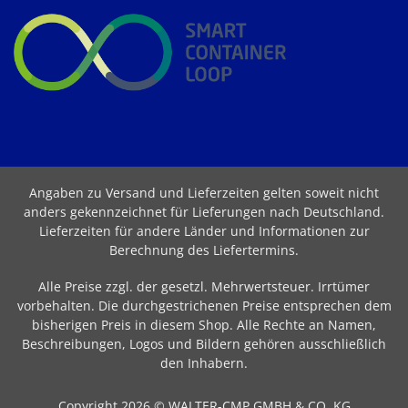
Angaben zu Versand und Lieferzeiten gelten soweit nicht
anders gekennzeichnet für Lieferungen nach Deutschland.
Lieferzeiten für andere Länder und Informationen zur
Berechnung des Liefertermins
.
Alle Preise zzgl. der gesetzl. Mehrwertsteuer. Irrtümer
vorbehalten. Die durchgestrichenen Preise entsprechen dem
bisherigen Preis in diesem Shop. Alle Rechte an Namen,
Beschreibungen, Logos und Bildern gehören ausschließlich
den Inhabern.
Copyright 2026 © WALTER-CMP GMBH & CO. KG